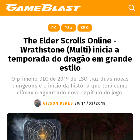
PC
PS4
XBO
The Elder Scrolls Online -
Wrathstone (Multi) inicia a
temporada do dragão em grande
estilo
O primeiro DLC de 2019 de ESO traz duas novas
dungeons e o início da história que terá como
clímax o aguardado novo capítulo do jogo.
GILSON PERES
EM 14/03/2019