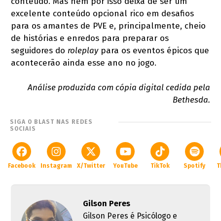
conteúdo. Mas nem por isso deixa de ser um
excelente conteúdo opcional rico em desafios
para os amantes de PVE e, principalmente, cheio
de histórias e enredos para preparar os
seguidores do
roleplay
para os eventos épicos que
acontecerão ainda esse ano no jogo.
Análise produzida com cópia digital cedida pela
Bethesda.
SIGA O BLAST NAS REDES
SOCIAIS
Facebook
Instagram
X/Twitter
YouTube
TikTok
Spotify
T
Gilson Peres
Gilson Peres é Psicólogo e