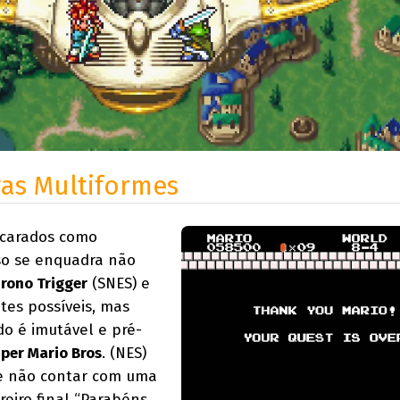
vas Multiformes
carados como
sso se enquadra não
rono Trigger
(SNES) e
ntes possíveis, mas
o é imutável e pré-
per Mario Bros
. (NES)
de não contar com uma
reiro final “Parabéns,