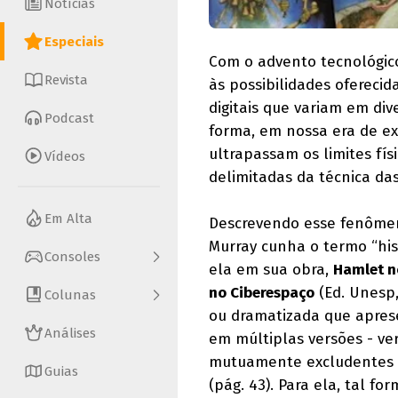
Notícias
Especiais
Com o advento tecnológico
Revista
às possibilidades ofereci
digitais que variam em di
Podcast
forma, em nossa era de ex
ultrapassam os limites fís
Vídeos
delimitadas da técnica das
Em Alta
Descrevendo esse fenômen
Murray cunha o termo “his
Consoles
ela em sua obra,
Hamlet n
no Ciberespaço
(Ed. Unesp,
Colunas
ou dramatizada que apres
Análises
em múltiplas versões - ve
mutuamente excludentes e
Guias
(pág. 43). Para ela, tal f