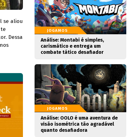
 se aliou
nte
JOGAMOS
or. Dessa
Análise: Montabi é simples,
rnos
carismático e entrega um
combate tático desafiador
JOGAMOS
Análise: OOLO é uma aventura de
visão isométrica tão agradável
quanto desafiadora