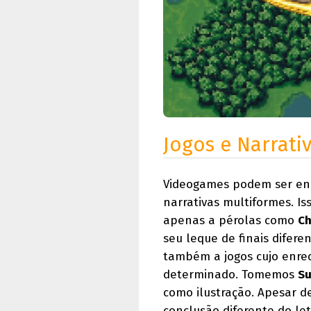
Jogos e Narrati
Videogames podem ser en
narrativas multiformes. I
apenas a pérolas como
Ch
seu leque de finais difere
também a jogos cujo enred
determinado. Tomemos
Su
como ilustração. Apesar 
conclusão diferente do let