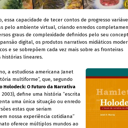
, essa capacidade de tecer contos de progresso variável
das pelo ambiente virtual, criando enredos completame
versos graus de complexidade definidos pelo seu concept
pansão digital, os produtos narrativos midiáticos mode
icos e se sobrepõem cada vez mais sobre as fronteiras
 histórias lineares.
o, a estudiosa americana Janet
tória multiforme”, que, segundo
o Holodeck: O Futuro da Narrativa
 2003), define uma história “escrita
enta uma única situação ou enredo
rsões estas que seriam
m nossa experiência cotidiana”
ormato oferece múltiplos mundos ao