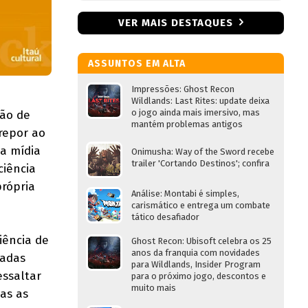
VER MAIS DESTAQUES
ASSUNTOS EM ALTA
Impressões: Ghost Recon
Wildlands: Last Rites: update deixa
o jogo ainda mais imersivo, mas
são de
mantém problemas antigos
brepor ao
a mídia
Onimusha: Way of the Sword recebe
trailer 'Cortando Destinos'; confira
ciência
rópria
Análise: Montabi é simples,
carismático e entrega um combate
tático desafiador
iência de
Ghost Recon: Ubisoft celebra os 25
anos da franquia com novidades
madas
para Wildlands, Insider Program
essaltar
para o próximo jogo, descontos e
muito mais
as as