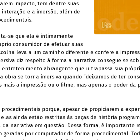
sarem impacto, tem dentre suas
 a interação e a imersão, além de
cedimentais.
ota-se que ela é intimamente
óprio consumidor de efetuar suas
scolha leva a um caminho diferente e confere a impres
mersiva diz respeito à forma a narrativa consegue se so
 entretenimento abrangente que ultrapassa sua própri
 obra se torna imersiva quando “deixamos de ter cons
 mais a impressão ou o filme, mas apenas o poder da p
ão procedimentais porque, apesar de propiciarem a exper
 elas ainda estão restritas às peças de história progra
al da narrativa em questão. Dessa forma, é importante r
ão geradas por computador de forma procedimental. Tod