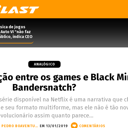
ísica de jogos
Auto VI "não faz
blico, indica CEO
ANALÓGICO
ção entre os games e Black Mir
Bandersnatch?
série disponível na Netflix é uma narrativa que
de seu formato multiforme, mas ele não é tão no
evolucionário assim quanto parece…
JOÃO PEDRO BOAVENTURA
EM 13/01/2019
COMENTÁRIOS