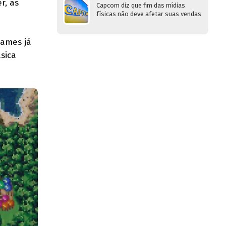
r, as
Capcom diz que fim das mídias
físicas não deve afetar suas vendas
games já
sica