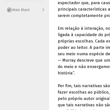
espectador que, para cau
principais características
Mais Blast
serem completamente pro
Em relação à interação, n
ligada à capacidade do pr
próprias escolhas. Cada e
poder ao leitor. A parte i
seu meio numa espécie de
— Murray descreve que uma
do meio e não enxergamos
história”.
Por fim, tais narrativas s
fazer escolhas ao público,
pelo próprio autor origin
que tais narrativas não s