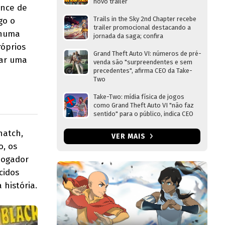
novo trailer
ance de
Trails in the Sky 2nd Chapter recebe
go o
trailer promocional destacando a
 numa
jornada da saga; confira
róprios
Grand Theft Auto VI: números de pré-
tar uma
venda são "surpreendentes e sem
precedentes", afirma CEO da Take-
Two
Take-Two: mídia física de jogos
como Grand Theft Auto VI "não faz
sentido" para o público, indica CEO
natch,
VER MAIS
o, os
-jogador
cidos
 história.