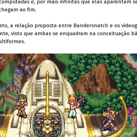
computadas e, por mais infinitas que elas aparentam se
 chegam ao fim.
to, a relação proposta entre Bandersnatch e os video
ente, visto que ambas se enquadram na conceituação bá
ultiformes.