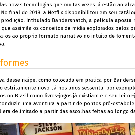
elas novas tecnologias que muitas vezes já estão ao alc
 No final de 2018, a Netflix disponibilizou em seu catálo
à produção. Intitulado Bandersnatch, a película aposta
 que assimila os conceitos de mídia explorados pelos p
ca-os ao próprio formato narrativo no intuito de fomen
va.
iformes
va desse naipe, como colocada em prática por Banders
o estritamente novo. Já nos anos sessenta, por exempl
os no Brasil como livros-jogos já existiam e o seu leitor
 conduzir uma aventura a partir de pontos pré-estabele
l era delimitado a partir das escolhas feitas ao longo da