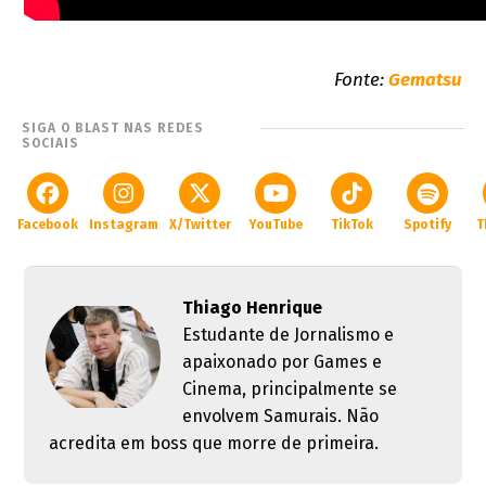
Fonte:
Gematsu
SIGA O BLAST NAS REDES
SOCIAIS
Facebook
Instagram
X/Twitter
YouTube
TikTok
Spotify
T
Thiago Henrique
Estudante de Jornalismo e
apaixonado por Games e
Cinema, principalmente se
envolvem Samurais. Não
acredita em boss que morre de primeira.