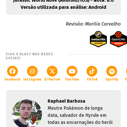
Jurassic World Alive (Android/iOS) - Nota: 8.0
Versão utilizada para análise: Android
Revisão: Marília Carvalho
SIGA O BLAST NAS REDES
SOCIAIS
Facebook
Instagram
X/Twitter
YouTube
TikTok
Spotify
T
Raphael Barbosa
Mestre Pokémon de longa
data, salvador de Hyrule em
todas as encarnações do herói