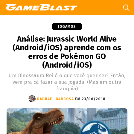
JOGAMOS
Análise: Jurassic World Alive
(Android/iOS) aprende com os
erros de Pokémon GO
(Android/iOS)
Um Dinossauro Rei é o que você quer ser? Então,
vem pra cá fazer a sua jogada! (Mas em outra
franquia)
RAPHAEL BARBOSA
EM 23/06/2018