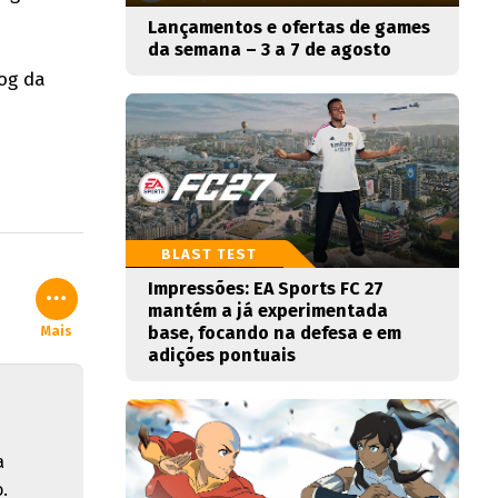
Lançamentos e ofertas de games
da semana – 3 a 7 de agosto
og da
BLAST TEST
Impressões: EA Sports FC 27
mantém a já experimentada
base, focando na defesa e em
Mais
adições pontuais
a
.