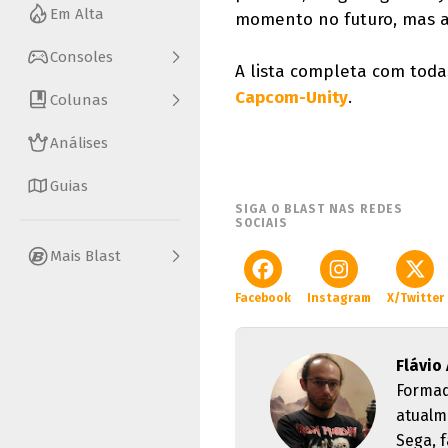
Em Alta
momento no futuro, mas ai
Consoles
A lista completa com toda
Capcom-Unity
.
Colunas
Análises
Guias
SIGA O BLAST NAS REDES
SOCIAIS
Mais Blast
Facebook
Instagram
X/Twitter
Flávio 
Formad
atualm
Sega, f