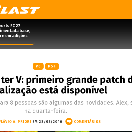
orts FC 27
rimentada base,
a e em adições
PC
PS4
hter V: primeiro grande patch 
alização está disponível
ara 8 pessoas são algumas das novidades. Alex, 
na quarta-feira.
FLÁVIO A. PRIORI
EM 28/03/2016
COMENTÁRIOS