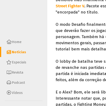
Street Fighter V
.
Pacote ess
"encorpada" no título.
O modo Desafio finalmente
que deverão fazer os joga
personagem. Também há um
Home
movimentos gerais, passa
tutorial bem mais detalha
Notícias
O lobby de batalha teve s
Especiais
de revanche nas partidas
Revista
partida é iniciada imedia
feitos, além da correção d
Podcast
E o Alex? Bom, ele será lib
Vídeos
Interessante notar que, p
partidas, o Fighting Mone