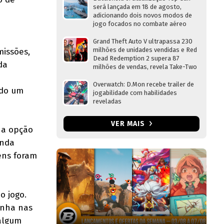
será lançada em 18 de agosto,
adicionando dois novos modos de
jogo focados no combate aéreo
Grand Theft Auto V ultrapassa 230
milhões de unidades vendidas e Red
missões,
Dead Redemption 2 supera 87
da
milhões de vendas, revela Take-Two
Overwatch: D.Mon recebe trailer de
ndo um
jogabilidade com habilidades
reveladas
VER MAIS
 a opção
unda
ens foram
o jogo.
anha nas
 algum