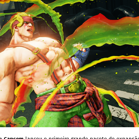
 a
Capcom
lançou o primeiro grande pacote de expansã