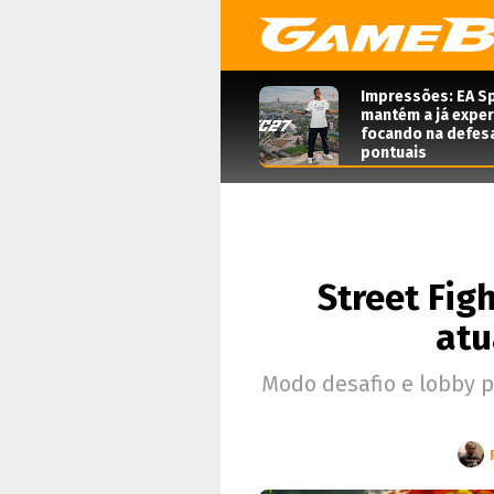
Impressões: EA Sp
mantém a já expe
focando na defes
pontuais
Street Fig
atu
Modo desafio e lobby p