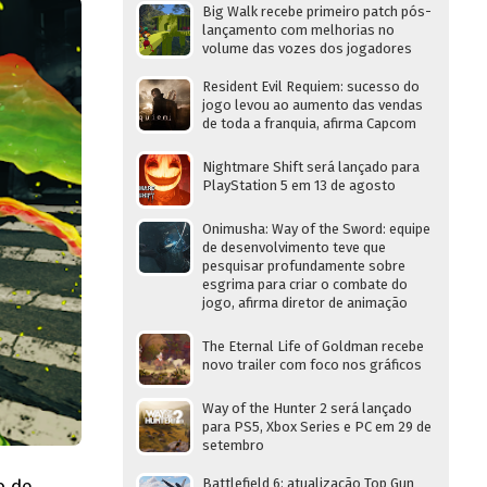
Big Walk recebe primeiro patch pós-
lançamento com melhorias no
volume das vozes dos jogadores
Resident Evil Requiem: sucesso do
jogo levou ao aumento das vendas
de toda a franquia, afirma Capcom
Nightmare Shift será lançado para
PlayStation 5 em 13 de agosto
Onimusha: Way of the Sword: equipe
de desenvolvimento teve que
pesquisar profundamente sobre
esgrima para criar o combate do
jogo, afirma diretor de animação
The Eternal Life of Goldman recebe
novo trailer com foco nos gráficos
Way of the Hunter 2 será lançado
para PS5, Xbox Series e PC em 29 de
setembro
o de
Battlefield 6: atualização Top Gun