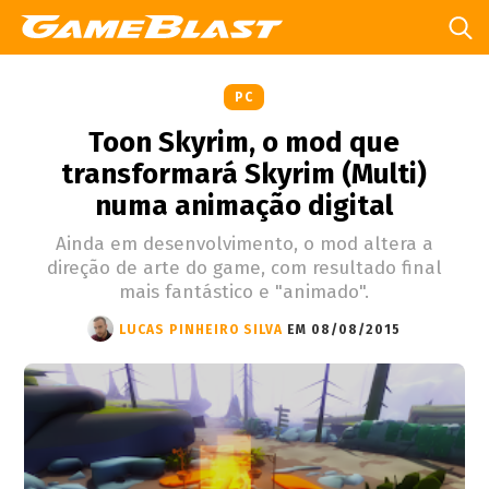
PC
Toon Skyrim, o mod que
transformará Skyrim (Multi)
numa animação digital
Ainda em desenvolvimento, o mod altera a
direção de arte do game, com resultado final
mais fantástico e "animado".
LUCAS PINHEIRO SILVA
EM 08/08/2015