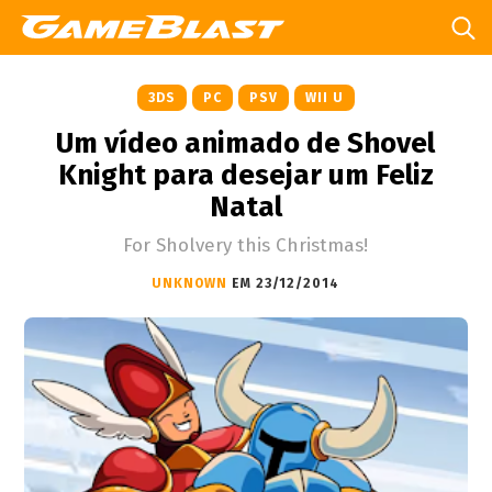
3DS
PC
PSV
WII U
Um vídeo animado de Shovel
Knight para desejar um Feliz
Natal
For Sholvery this Christmas!
UNKNOWN
EM 23/12/2014