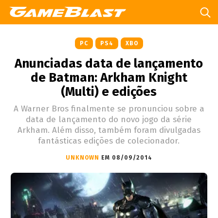
PC
PS4
XBO
Anunciadas data de lançamento
de Batman: Arkham Knight
(Multi) e edições
A Warner Bros finalmente se pronunciou sobre a
data de lançamento do novo jogo da série
Arkham. Além disso, também foram divulgadas
fantásticas edições de colecionador.
UNKNOWN
EM 08/09/2014