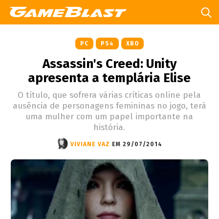
PC
PS4
XBO
Assassin's Creed: Unity
apresenta a templária Elise
O título, que sofrera várias críticas online pela
ausência de personagens femininas no jogo, terá
uma mulher com um papel importante na
história.
VIVIANE VAZ
EM 29/07/2014