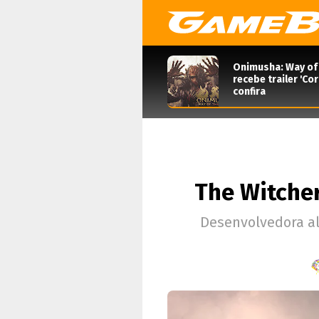
Onimusha: Way of
recebe trailer 'Co
confira
The Witcher
Desenvolvedora al