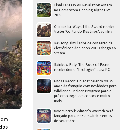
Final Fantasy VII Revelation estará
no Gamescom Opening Night Live
2026
Onimusha: Way of the Sword recebe
trailer 'Cortando Destinos'; confira
ReStory: simulador de conserto de
eletrônicos dos anos 2000 chega ao
Steam
Rainbow Billy: The Book of Fears
recebe demo "Prologue" para PC
Ghost Recon: Ubisoft celebra os 25
anos da franquia com novidades para
Wildlands, Insider Program para o
próximo jogo, descontos e muito
mais
Moomintroll: Winter’s Warmth será
lançado para PS5 e Switch 2 em 18
 em
de setembro
dos