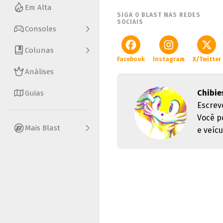
Em Alta
SIGA O BLAST NAS REDES
SOCIAIS
Consoles
Colunas
Facebook
Instagram
X/Twitter
Análises
Chibie
Guias
Escrev
Você p
Mais Blast
e veícu