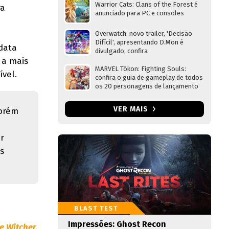
Warrior Cats: Clans of the Forest é
ra
anunciado para PC e consoles
Overwatch: novo trailer, 'Decisão
Difícil', apresentando D.Mon é
data
divulgado; confira
 a mais
MARVEL Tōkon: Fighting Souls:
sível.
confira o guia de gameplay de todos
os 20 personagens de lançamento
VER MAIS
porém
r
s
BLAST TEST
Impressões: Ghost Recon
e Witcher