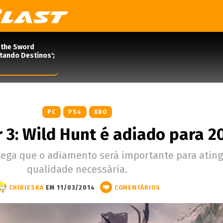
 the Sword
rtando Destinos';
PC
PS4
XBO
 3: Wild Hunt é adiado para 2
ega que o adiamento será importante para ating
qualidade necessária.
CHIBIESKA
EM 11/03/2014
COMENTÁRIOS