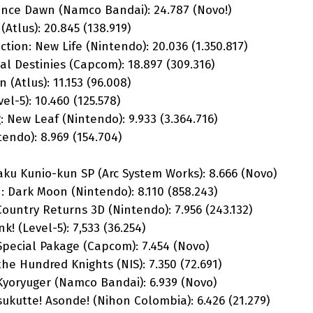
nce Dawn (Namco Bandai): 24.787 (Novo!)
Atlus): 20.845 (138.919)
ion: New Life (Nintendo): 20.036 (1.350.817)
l Destinies (Capcom): 18.897 (309.316)
(Atlus): 11.153 (96.008)
l-5): 10.460 (125.578)
 New Leaf (Nintendo): 9.933 (3.364.716)
endo): 8.969 (154.704)
u Kunio-kun SP (Arc System Works): 8.666 (Novo)
: Dark Moon (Nintendo): 8.110 (858.243)
untry Returns 3D (Nintendo): 7.956 (243.132)
k! (Level-5): 7,533 (36.254)
 Special Pakage (Capcom): 7.454 (Novo)
he Hundred Knights (NIS): 7.350 (72.691)
yoryuger (Namco Bandai): 6.939 (Novo)
kutte! Asonde! (Nihon Colombia): 6.426 (21.279)