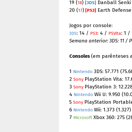
19 (
)
Danball Senki W
18
[3DS]
20 (
)
Earth Defense F
17
[PS3]
Jogos por console:
: 14 /
: 4 /
: 1 /
3DS
PS3
PSVita
Semana anterior: 3DS: 11 / PS
Consoles
(em parênteses 
1
3DS: 57.771 (75.
Nintendo
2
PlayStation Vita: 17
Sony
3
PlayStation 3: 12.228
Sony
4
Wii U: 9.950 (10
Nintendo
5
PlayStation Portable
Sony
6
Wii: 1.373 (1.327)
Nintendo
7
Xbox 360: 275 (
Microsoft