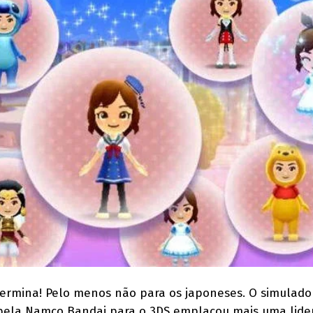
ermina! Pelo menos não para os japoneses. O simulador
 pela Namco Bandai para o 3DS emplacou mais uma lide