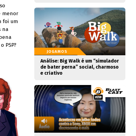
so
é menor
m foi um
s na
 pena
 o PSP?
JOGAMOS
Análise: Big Walk é um “simulador
de bater perna” social, charmoso
e criativo