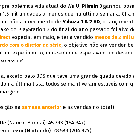
pre polêmica vida atual do Wii U,
Pikmin 3
ganhou posi
 1,5 mil unidades a menos que na última semana. Cha
o o não aparecimento de
Yakuza 1 & 2 HD
, o lançament
ake de PlayStation 3 do final do ano passado foi alvo 
irect
especial em maio, e teria vendido
menos de 2 mil 
rdo com o diretor da série
, o objetivo não era vender b
ar um experimento, mas será que esperavam um dese
ixo assim?
a, exceto pelo 3DS que teve uma grande queda devido 
o na última lista, todos se mantiveram estáveis com 
 margem.
osição na
semana anterior
e as vendas no total)
tle
(Namco Bandai): 45.793 (164.947)
ream Team (Nintendo): 28.598 (204.829)