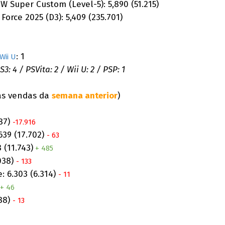
 Super Custom (Level-5): 5,890 (51.215)
orce 2025 (D3): 5,409 (235.701)
: 1
Wii U
3: 4 / PSVita: 2 / Wii U: 2 / PSP: 1
as vendas da
semana anterior
)
687)
-17.916
.639 (17.702)
- 63
 (11.743)
+ 485
.038)
- 133
: 6.303 (6.314)
- 11
+ 46
288)
- 13