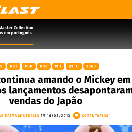
Master Collection
das em português
DS
PS3
PSP
PSV
WII
WII U
X360
continua amando o Mickey em
os lançamentos desapontaram
vendas do Japão
AS PALMA MISTRELLO
EM 16/08/2013
COMENTÁRIOS