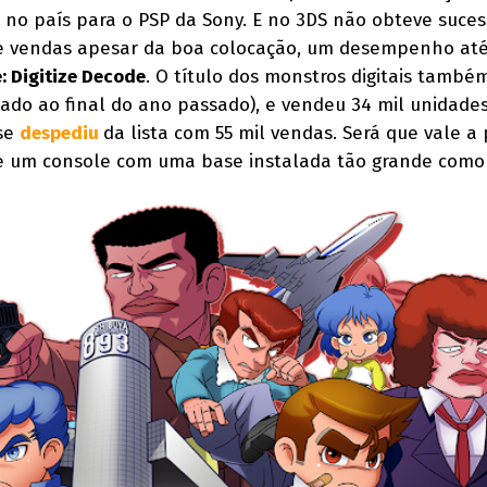
no país para o PSP da Sony. E no 3DS não obteve suces
de vendas apesar da boa colocação, um desempenho at
: Digitize Decode
. O título dos monstros digitais també
do ao final do ano passado), e vendeu 34 mil unidade
 se
despediu
da lista com 55 mil vendas. Será que vale a
e um console com uma base instalada tão grande como