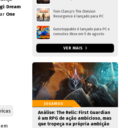
gi: Dream
Tom Clancy's The Division
gar
One
Resurgence é lançado para PC
Gunstoppable é lançado para PC e
consoles Xbox em 5 de agosto
VER MAIS
JOGAMOS
ricas
Análise: The Relic: First Guardian
é um RPG de ação ambicioso, mas
que tropeça na própria ambição
o em