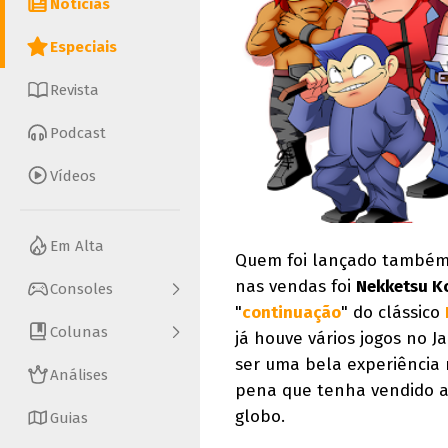
Notícias
Especiais
Revista
Podcast
Vídeos
Em Alta
Quem foi lançado também
nas vendas foi
Nekketsu K
Consoles
"
continuação
" do clássico
Colunas
já houve vários jogos no 
ser uma bela experiência 
Análises
pena que tenha vendido ap
globo.
Guias