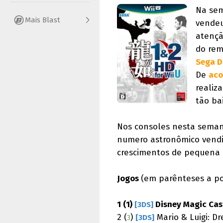
Na sem
Mais Blast
vendeu
atençã
do rem
Sega D
De
aco
realiz
tão ba
Nos consoles nesta seman
numero astronômico vendid
crescimentos de pequena
Jogos
(em parênteses a p
1 (1)
Disney Magic Cas
[3DS]
2 (
)
Mario & Luigi: D
3
[3DS]