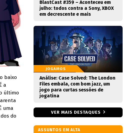
BlastCast #359 – Aconteceu em
julho: todos contra a Sony, XBOX
em decrescente e mais
JOGAMOS
o baixo
Análise: Case Solved: The London
Files embala, com bom jazz, um
É a
jogo para curtas sessões de
o último
jogatina
parenta
 É uma
VER MAIS DESTAQUES
ados do
ASSUNTOS EM ALTA