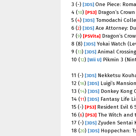
3 (-)
One Piece: Roma
[3DS]
4 (
)
Dragon’s Crown (
10
[PS3]
5 (
)
Tomodachi Collect
4
[3DS]
6 (
)
Ace Attorney: Dua
2
[3DS]
7 (
)
Dragon’s Crown 
9
[PSVita]
8 (8)
Yokai Watch (Leve
[3DS]
9 (
)
Animal Crossing:
13
[3DS]
10 (
)
Pikmin 3 (Nint
12
[Wii U]
11 (-)
Nekketsu Kouhak
[3DS]
12 (
)
Luigi’s Mansion
16
[3DS]
13 (
)
Donkey Kong Co
14
[3DS]
14 (
)
Fantasy Life Lin
11
[3DS]
15 (-)
Resident Evil 6
[PS3]
16 (
)
The Witch and t
6
[PS3]
17 (-)
Zyuden Sentai K
[3DS]
18 (
)
Hoppechan: Tsu
20
[3DS]