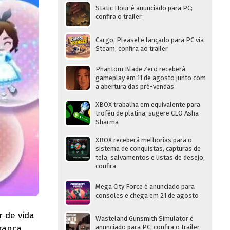
Static Hour é anunciado para PC;
confira o trailer
Cargo, Please! é lançado para PC via
Steam; confira ao trailer
Phantom Blade Zero receberá
gameplay em 11 de agosto junto com
a abertura das pré-vendas
XBOX trabalha em equivalente para
troféu de platina, sugere CEO Asha
Sharma
XBOX receberá melhorias para o
sistema de conquistas, capturas de
tela, salvamentos e listas de desejo;
confira
Mega City Force é anunciado para
consoles e chega em 21 de agosto
 de vida
Wasteland Gunsmith Simulator é
anunciado para PC; confira o trailer
rança