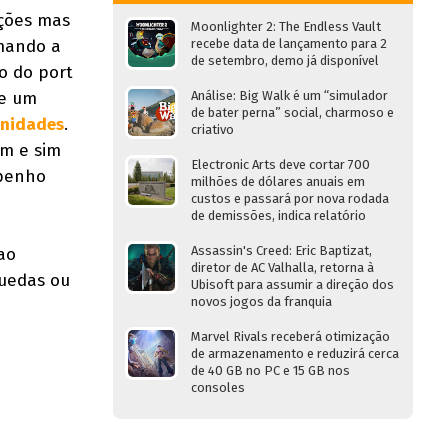
ções mas
Moonlighter 2: The Endless Vault
recebe data de lançamento para 2
mando a
de setembro, demo já disponível
o do port
Análise: Big Walk é um “simulador
de um
de bater perna” social, charmoso e
unidades
.
criativo
em e sim
Electronic Arts deve cortar 700
mpenho
milhões de dólares anuais em
custos e passará por nova rodada
de demissões, indica relatório
Assassin's Creed: Eric Baptizat,
ao
diretor de AC Valhalla, retorna à
quedas ou
Ubisoft para assumir a direção dos
novos jogos da franquia
Marvel Rivals receberá otimização
de armazenamento e reduzirá cerca
de 40 GB no PC e 15 GB nos
consoles