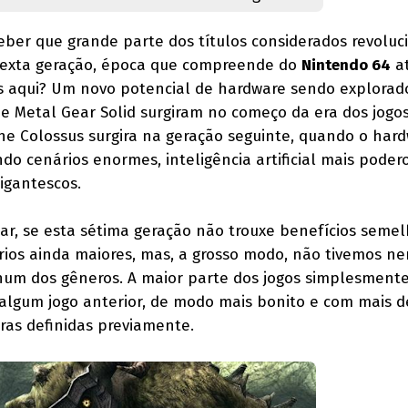
ber que grande parte dos títulos considerados revoluc
 sexta geração, época que compreende do
Nintendo 64
at
s aqui? Um novo potencial de hardware sendo explorad
e Metal Gear Solid surgiram no começo da era dos jogo
he Colossus surgira na geração seguinte, quando o hard
do cenários enormes, inteligência artificial mais poder
igantescos.
r, se esta sétima geração não trouxe benefícios semel
ários ainda maiores, mas, a grosso modo, não tivemos 
um dos gêneros. A maior parte dos jogos simplesmente
algum jogo anterior, de modo mais bonito e com mais d
ras definidas previamente.