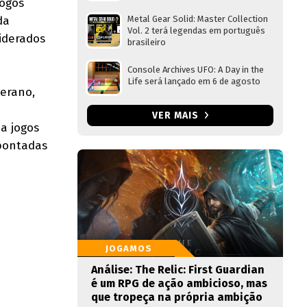
jogos
da
Metal Gear Solid: Master Collection
Vol. 2 terá legendas em português
iderados
brasileiro
Console Archives UFO: A Day in the
Life será lançado em 6 de agosto
berano,
VER MAIS
a jogos
apontadas
JOGAMOS
Análise: The Relic: First Guardian
é um RPG de ação ambicioso, mas
que tropeça na própria ambição