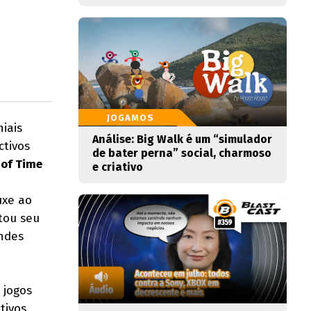
JOGAMOS
iais
Análise: Big Walk é um “simulador
ctivos
de bater perna” social, charmoso
 of Time
e criativo
e
uxe ao
tou seu
andes
 jogos
tivos