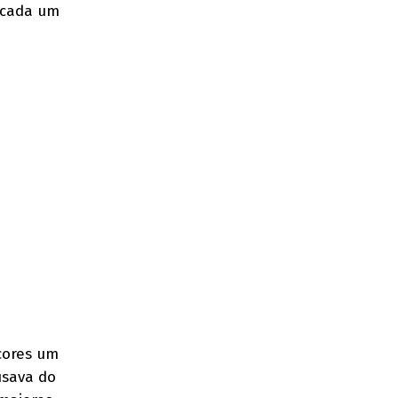
 cada um
cores um
usava do