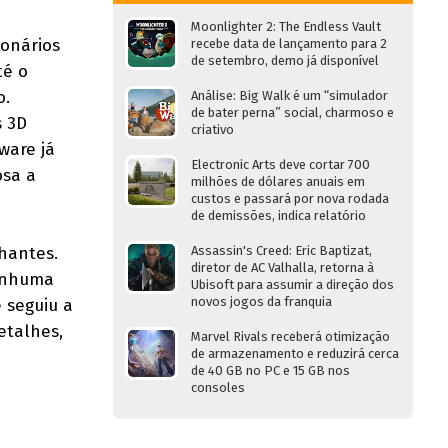
Moonlighter 2: The Endless Vault
ionários
recebe data de lançamento para 2
de setembro, demo já disponível
é o
o.
Análise: Big Walk é um “simulador
de bater perna” social, charmoso e
s 3D
criativo
ware já
Electronic Arts deve cortar 700
osa a
milhões de dólares anuais em
custos e passará por nova rodada
de demissões, indica relatório
hantes.
Assassin's Creed: Eric Baptizat,
diretor de AC Valhalla, retorna à
nenhuma
Ubisoft para assumir a direção dos
novos jogos da franquia
 seguiu a
etalhes,
Marvel Rivals receberá otimização
de armazenamento e reduzirá cerca
de 40 GB no PC e 15 GB nos
consoles