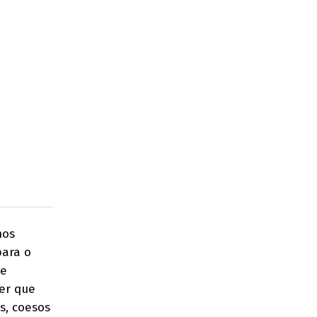
mos
para o
 e
er que
s, coesos