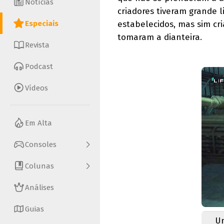
Notícias
criadores tiveram grande l
Especiais
estabelecidos, mas sim cr
tomaram a dianteira.
Revista
Podcast
Vídeos
Em Alta
Consoles
Colunas
Análises
Guias
Um