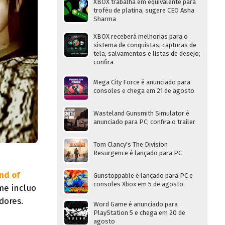
XBOX trabalha em equivalente para
troféu de platina, sugere CEO Asha
Sharma
XBOX receberá melhorias para o
sistema de conquistas, capturas de
tela, salvamentos e listas de desejo;
confira
Mega City Force é anunciado para
consoles e chega em 21 de agosto
Wasteland Gunsmith Simulator é
anunciado para PC; confira o trailer
Tom Clancy's The Division
Resurgence é lançado para PC
nd of
Gunstoppable é lançado para PC e
consoles Xbox em 5 de agosto
me incluo
dores.
Word Game é anunciado para
PlayStation 5 e chega em 20 de
agosto