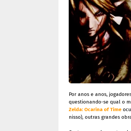
Por anos e anos, jogadore
questionando-se qual o me
Zelda: Ocarina of Time
ocu
nisso), outras grandes obr