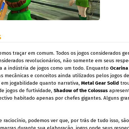
s
emos traçar em comum. Todos os jogos considerados gen
siderados revolucionários, não somente em seus respe
 a indústria de jogos como um todo. Enquanto
Ocarina
s mecânicas e conceitos ainda utilizados pelos jogos d
 em jogabilidade quanto narrativa,
Metal Gear Solid
tro
 jogos de furtividade,
Shadow of the Colossus
apresen
ctivo habitado apenas por chefes gigantes. Alguns gr
raciocínio, podemos ver que, por trás de tudo isso, são
marras durante sua elaboração, jogos onde seus respec