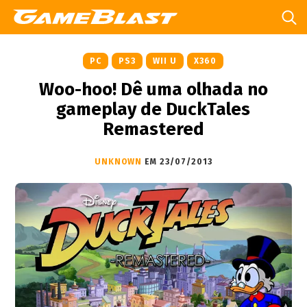
PC
PS3
WII U
X360
Woo-hoo! Dê uma olhada no
gameplay de DuckTales
Remastered
UNKNOWN
EM 23/07/2013