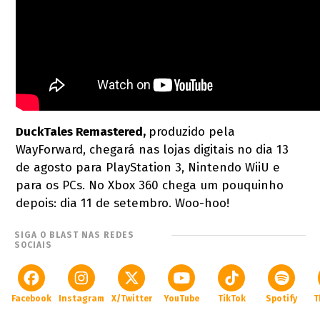
DuckTales Remastered,
produzido pela
WayForward, chegará nas lojas digitais no dia 13
de agosto para PlayStation 3, Nintendo WiiU e
para os PCs. No Xbox 360 chega um pouquinho
depois: dia 11 de setembro. Woo-hoo!
SIGA O BLAST NAS REDES
SOCIAIS
Facebook
Instagram
X/Twitter
YouTube
TikTok
Spotify
T