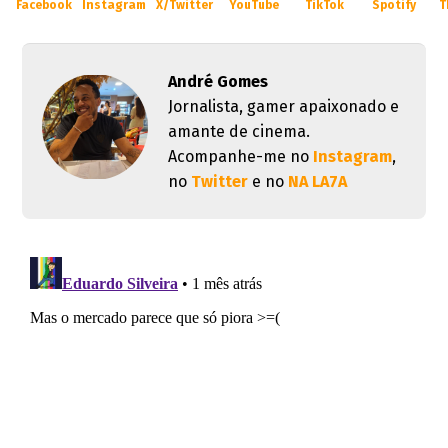
Facebook
Instagram
X/Twitter
YouTube
TikTok
Spotify
T
André Gomes
Jornalista, gamer apaixonado e
amante de cinema.
Acompanhe-me no
Instagram
,
no
Twitter
e no
NA LA7A