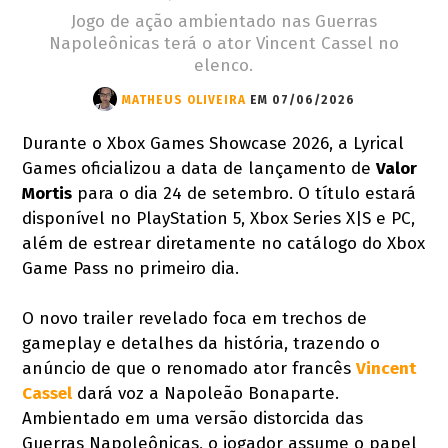
Jogo de ação ambientado nas Guerras
Napoleônicas terá o ator Vincent Cassel no
elenco.
MATHEUS OLIVEIRA
EM 07/06/2026
Durante o Xbox Games Showcase 2026, a Lyrical
Games oficializou a data de lançamento de
Valor
Mortis
para o dia 24 de setembro. O título estará
disponível no PlayStation 5, Xbox Series X|S e PC,
além de estrear diretamente no catálogo do Xbox
Game Pass no primeiro dia.
O novo trailer revelado foca em trechos de
gameplay e detalhes da história, trazendo o
anúncio de que o renomado ator francês
Vincent
Cassel
dará voz a Napoleão Bonaparte.
Ambientado em uma versão distorcida das
Guerras Napoleônicas, o jogador assume o papel