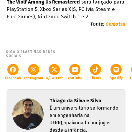
The Wolf Among Us Remastered
será lançado para
PlayStation 5, Xbox Series X|S, PC (via Steam e
Epic Games), Nintendo Switch 1 e 2.
Fonte:
Gematsu
SIGA O BLAST NAS REDES
SOCIAIS
Facebook
Instagram
X/Twitter
YouTube
TikTok
Spotify
T
Thiago da Silva e Silva
É um universitário se formando
em engenharia na
UFRRJ,apaixonado por jogos
desde a infância,