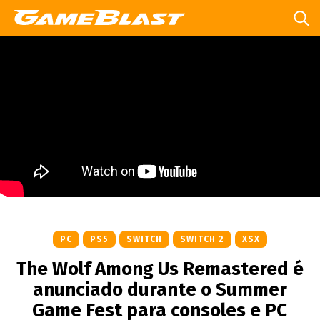
PC
PS5
SWITCH
SWITCH 2
XSX
The Wolf Among Us Remastered é
anunciado durante o Summer
Game Fest para consoles e PC