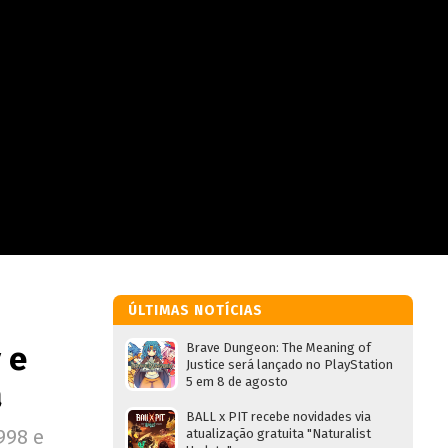
ÚLTIMAS NOTÍCIAS
 e
Brave Dungeon: The Meaning of
Justice será lançado no PlayStation
5 em 8 de agosto
a
BALL x PIT recebe novidades via
998 e
atualização gratuita "Naturalist