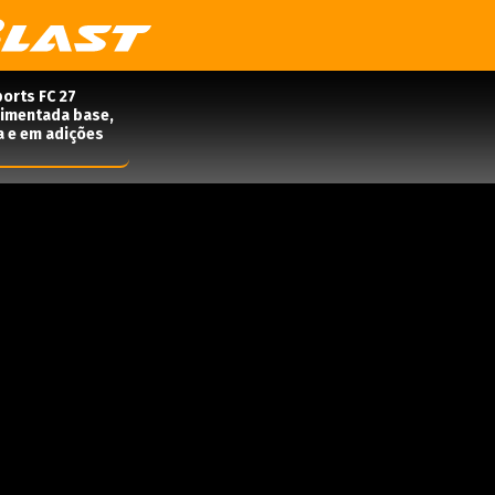
orts FC 27
rimentada base,
a e em adições