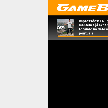
Impressões: EA Sp
mantém a já expe
focando na defes
pontuais