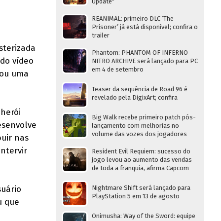
Update"
REANIMAL: primeiro DLC ‘The
Prisoner’ já está disponível; confira o
trailer
sterizada
Phantom: PHANTOM OF INFERNO
 do vídeo
NITRO ARCHIVE será lançado para PC
em 4 de setembro
zou uma
Teaser da sequência de Road 96 é
revelado pela DigixArt; confira
 herói
Big Walk recebe primeiro patch pós-
esenvolve
lançamento com melhorias no
volume das vozes dos jogadores
buir nas
ntervir
Resident Evil Requiem: sucesso do
jogo levou ao aumento das vendas
de toda a franquia, afirma Capcom
suário
Nightmare Shift será lançado para
PlayStation 5 em 13 de agosto
u que
Onimusha: Way of the Sword: equipe