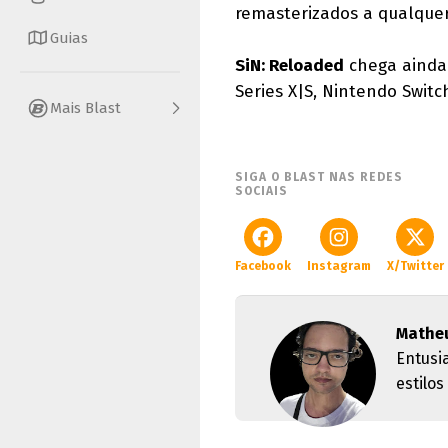
remasterizados a qualque
Guias
SiN: Reloaded
chega ainda 
Series X|S, Nintendo Switc
Mais Blast
SIGA O BLAST NAS REDES
SOCIAIS
Facebook
Instagram
X/Twitter
Matheu
Entusi
estilo