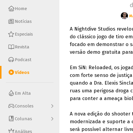
d
Home
M
Notícias
A Nightdive Studios revel
Especiais
do clássico jogo de tiro 
focado em demonstrar o sa
Revista
versão demo gratuita par
Podcast
Em SiN: Reloaded, os joga
Vídeos
com forte senso de justiç
quando a Dra. Elexis Sincl
ruas uma perigosa droga c
Em Alta
para conter a ameaça biol
Consoles
A nova edição do shooter 
Colunas
modernizada e suporte a c
será possível alternar livr
Análises