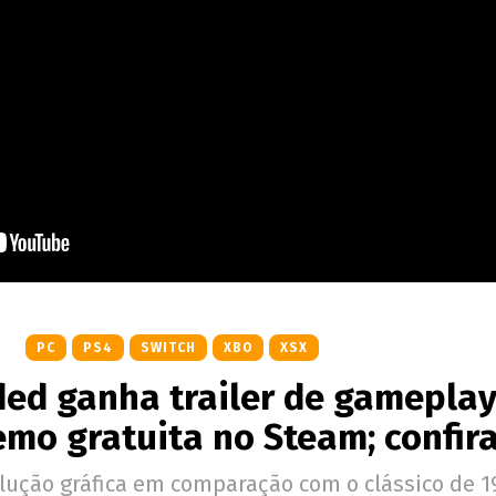
PC
PS4
SWITCH
XBO
XSX
ded ganha trailer de gameplay
mo gratuita no Steam; confir
lução gráfica em comparação com o clássico de 1