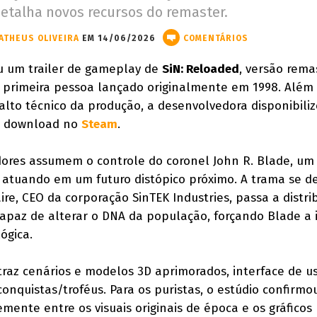
etalha novos recursos do remaster.
ATHEUS OLIVEIRA
EM 14/06/2026
COMENTÁRIOS
ou um trailer de gameplay de
SiN: Reloaded
, versão rema
em primeira pessoa lançado originalmente em 1998. Além
lto técnico da produção, a desenvolvedora disponibili
a download no
Steam
.
dores assumem o controle do coronel John R. Blade, um
a atuando em um futuro distópico próximo. A trama se d
aire, CEO da corporação SinTEK Industries, passa a distri
apaz de alterar o DNA da população, forçando Blade a i
ógica.
traz cenários e modelos 3D aprimorados, interface de u
onquistas/troféus. Para os puristas, o estúdio confirmo
emente entre os visuais originais de época e os gráficos