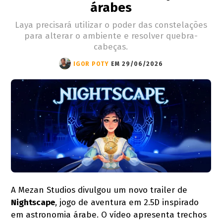
árabes
Laya precisará utilizar o poder das constelações
para alterar o ambiente e resolver quebra-
cabeças.
IGOR POTY
EM 29/06/2026
A Mezan Studios divulgou um novo trailer de
Nightscape
, jogo de aventura em 2.5D inspirado
em astronomia árabe. O vídeo apresenta trechos