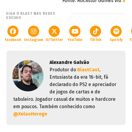
Fonte: Rockstar Games via
X
SIGA O BLAST NAS REDES
SOCIAIS
Facebook
Instagram
X/Twitter
YouTube
TikTok
Spotify
T
Alexandre Galvão
Produtor do
BlastCast
.
Entusiasta da era 16-bit, fã
declarado do PS2 e apreciador
de jogos de cartas e de
tabuleiro. Jogador casual de muitos e hardcore
em poucos. Também conhecido como
@XelaoHerege