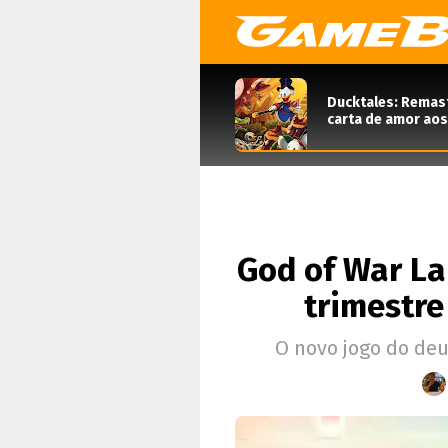
Ducktales: Remas
carta de amor aos
God of War La
trimestre
O novo jogo do deu