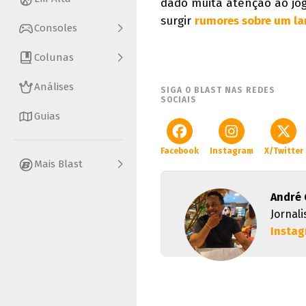
dado muita atenção ao jogo
surgir
rumores sobre um l
Consoles
Colunas
Análises
SIGA O BLAST NAS REDES
SOCIAIS
Guias
Facebook
Instagram
X/Twitter
Mais Blast
André
Jornal
Insta