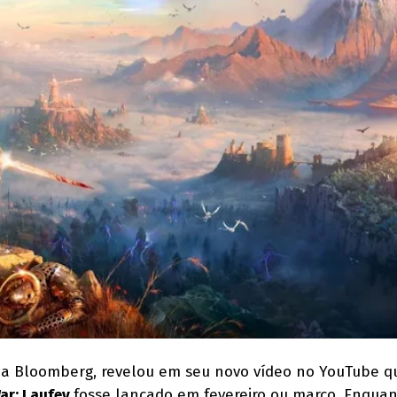
a da Bloomberg, revelou em seu novo vídeo no YouTube 
ar: Laufey
fosse lançado em fevereiro ou março. Enqua