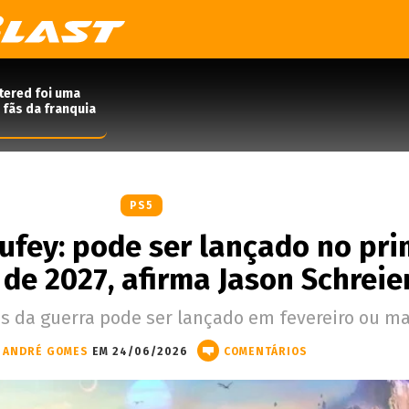
tered foi uma
 fãs da franquia
PS5
ufey: pode ser lançado no pri
 de 2027, afirma Jason Schreie
s da guerra pode ser lançado em fevereiro ou ma
ANDRÉ GOMES
EM 24/06/2026
COMENTÁRIOS