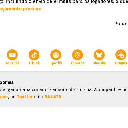
, incluindo o envio de e-mails para os jogadores, o que
ançamento próximo
.
Fonte
YouTube
TikTok
Spotify
Threads
Bluesky
Grupos
 Gomes
ista, gamer apaixonado e amante de cinema. Acompanhe-me
gram
, no
Twitter
e no
NA LA7A