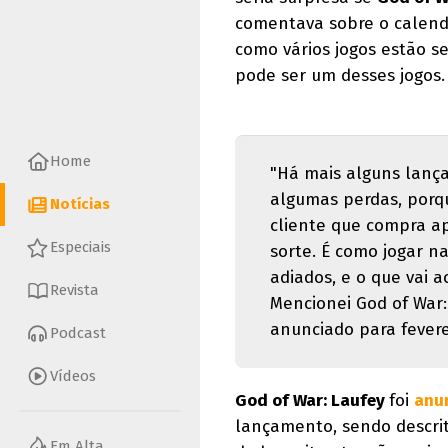
comentava sobre o calendá
como vários jogos estão s
pode ser um desses jogos.
Home
"Há mais alguns lança
algumas perdas, porq
Notícias
cliente que compra a
Especiais
sorte. É como jogar na
adiados, e o que vai a
Revista
Mencionei God of War
anunciado para fevere
Podcast
Vídeos
God of War: Laufey
foi
anun
lançamento, sendo descri
Em Alta