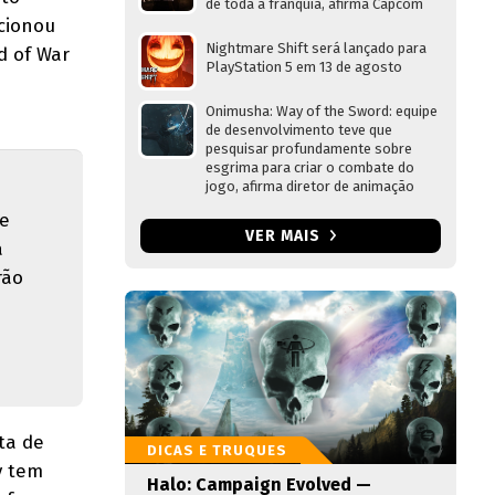
de toda a franquia, afirma Capcom
cionou
Nightmare Shift será lançado para
d of War
PlayStation 5 em 13 de agosto
Onimusha: Way of the Sword: equipe
de desenvolvimento teve que
pesquisar profundamente sobre
esgrima para criar o combate do
jogo, afirma diretor de animação
le
VER MAIS
a
rão
ta de
DICAS E TRUQUES
y tem
Halo: Campaign Evolved —