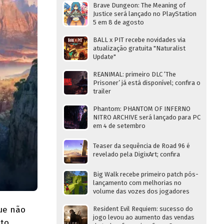
Brave Dungeon: The Meaning of
Justice será lançado no PlayStation
5 em 8 de agosto
BALL x PIT recebe novidades via
atualização gratuita "Naturalist
Update"
REANIMAL: primeiro DLC ‘The
Prisoner’ já está disponível; confira o
trailer
Phantom: PHANTOM OF INFERNO
NITRO ARCHIVE será lançado para PC
em 4 de setembro
Teaser da sequência de Road 96 é
revelado pela DigixArt; confira
Big Walk recebe primeiro patch pós-
lançamento com melhorias no
volume das vozes dos jogadores
que não
Resident Evil Requiem: sucesso do
jogo levou ao aumento das vendas
nto