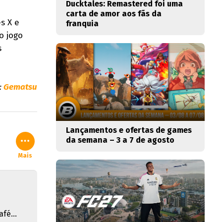
Ducktales: Remastered foi uma
carta de amor aos fãs da
s X e
franquia
o jogo
s
:
Gematsu
Lançamentos e ofertas de games
da semana – 3 a 7 de agosto
Mais
fé...