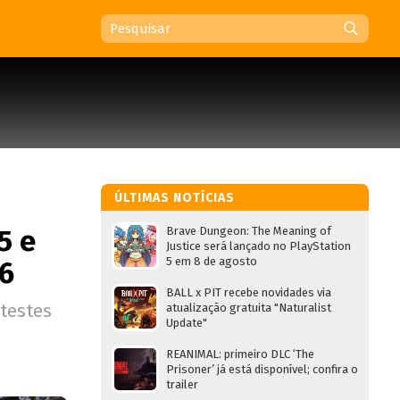
ÚLTIMAS NOTÍCIAS
5 e
Brave Dungeon: The Meaning of
Justice será lançado no PlayStation
5 em 8 de agosto
26
BALL x PIT recebe novidades via
testes
atualização gratuita "Naturalist
Update"
REANIMAL: primeiro DLC ‘The
Prisoner’ já está disponível; confira o
trailer