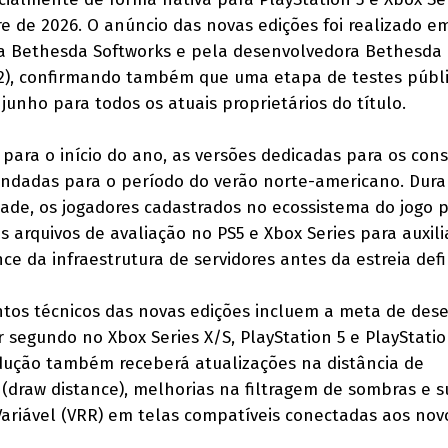
re de 2026. O anúncio das novas edições foi realizado e
ora Bethesda Softworks e pela desenvolvedora Bethesd
 (2), confirmando também que uma etapa de testes públi
junho para todos os atuais proprietários do título.
para o início do ano, as versões dedicadas para os con
endadas para o período do verão norte-americano. Dura
ade, os jogadores cadastrados no ecossistema do jogo 
 arquivos de avaliação no PS5 e Xbox Series para auxili
 da infraestrutura de servidores antes da estreia defin
ntos técnicos das novas edições incluem a meta de de
segundo no Xbox Series X/S, PlayStation 5 e PlayStatio
dução também receberá atualizações na distância de
 (draw distance), melhorias na filtragem de sombras e 
Variável (VRR) em telas compatíveis conectadas aos nov