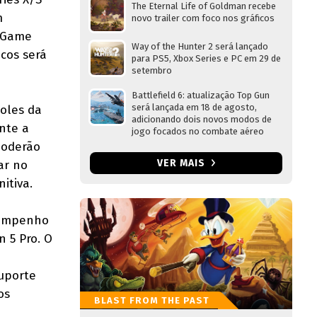
The Eternal Life of Goldman recebe
m
novo trailer com foco nos gráficos
a Game
Way of the Hunter 2 será lançado
cos será
para PS5, Xbox Series e PC em 29 de
setembro
Battlefield 6: atualização Top Gun
será lançada em 18 de agosto,
soles da
adicionando dois novos modos de
nte a
jogo focados no combate aéreo
poderão
VER MAIS
ar no
itiva.
sempenho
n 5 Pro. O
suporte
os
BLAST FROM THE PAST