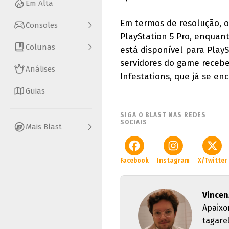
Em Alta
Em termos de resolução, o
Consoles
PlayStation 5 Pro, enquan
Colunas
está disponível para PlayS
servidores do game recebe
Análises
Infestations, que já se en
Guias
SIGA O BLAST NAS REDES
SOCIAIS
Mais Blast
Facebook
Instagram
X/Twitter
Vincen
Apaixo
tagare