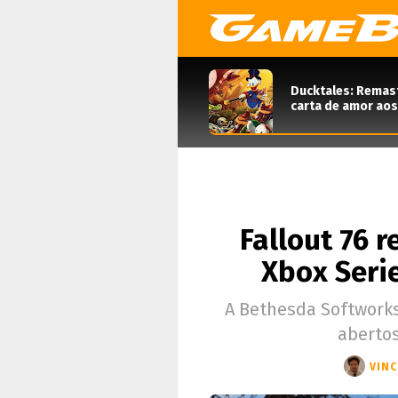
Ducktales: Remas
carta de amor aos
Fallout 76 
Xbox Serie
A Bethesda Softworks
aberto