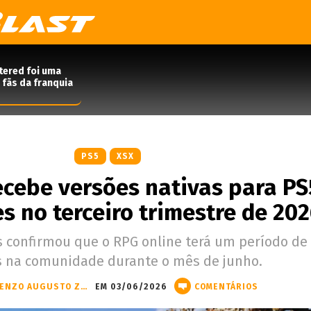
tered foi uma
 fãs da franquia
PS5
XSX
recebe versões nativas para PS
s no terceiro trimestre de 20
 confirmou que o RPG online terá um período de 
s na comunidade durante o mês de junho.
VINCENZO AUGUSTO ZANDONÁ
EM 03/06/2026
COMENTÁRIOS