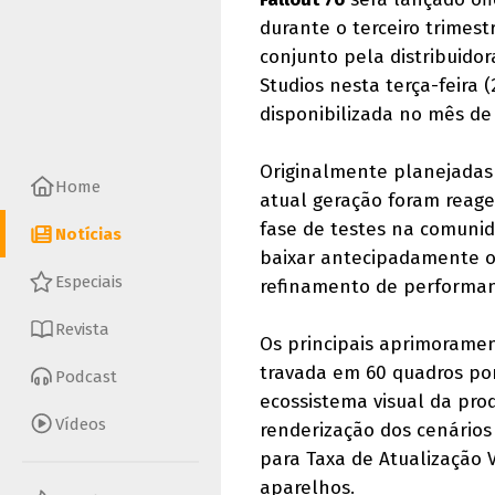
durante o terceiro trimest
conjunto pela distribuid
Studios nesta terça-feira
disponibilizada no mês de 
Originalmente planejadas 
Home
atual geração foram reag
fase de testes na comunid
Notícias
baixar antecipadamente os
Especiais
refinamento de performance
Revista
Os principais aprimorame
travada em 60 quadros por 
Podcast
ecossistema visual da pro
Vídeos
renderização dos cenários
para Taxa de Atualização 
aparelhos.