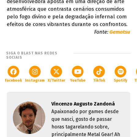
desenvolvedora aposta em uma direção de arte
atmosférica que contrasta cenários consumidos
pelo fogo divino e pela degradação infernal com
efeitos de cores vibrantes durante os confrontos.
Fonte:
Gematsu
SIGA O BLAST NAS REDES
SOCIAIS
Facebook
Instagram
X/Twitter
YouTube
TikTok
Spotify
T
Vincenzo Augusto Zandoná
Apaixonado por games desde
que nasci, gosto de passar
horas tagarelando sobre,
principalmente Metal Gear! Ah