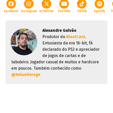
Facebook
Instagram
X/Twitter
YouTube
TikTok
Spotify
T
Alexandre Galvão
Produtor do
BlastCast
.
Entusiasta da era 16-bit, fã
declarado do PS2 e apreciador
de jogos de cartas e de
tabuleiro. Jogador casual de muitos e hardcore
em poucos. Também conhecido como
@XelaoHerege