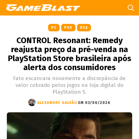
PC
PS5
XSX
CONTROL Resonant: Remedy
reajusta preço da pré-venda na
PlayStation Store brasileira após
alerta dos consumidores
Fato escancara novamente a discrepância de
valor cobrado pelos jogos na loja digital do
PlayStation 5.
ALEXANDRE GALVÃO
EM 03/06/2026