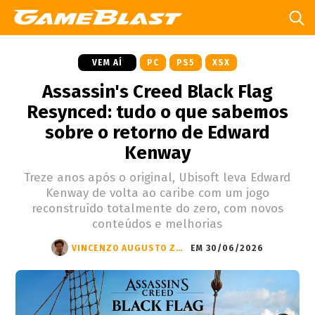
VEM AÍ
PC
PS5
XSX
Assassin's Creed Black Flag
Resynced: tudo o que sabemos
sobre o retorno de Edward
Kenway
Treze anos após o original, Ubisoft leva Edward
Kenway de volta ao caribe com um jogo
reconstruído totalmente do zero, com novos
conteúdos e melhorias
VINCENZO AUGUSTO ZANDONÁ
EM 30/06/2026