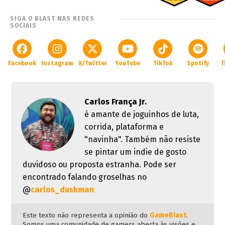
SIGA O BLAST NAS REDES
SOCIAIS
Facebook
Instagram
X/Twitter
YouTube
TikTok
Spotify
T
Carlos França Jr.
é amante de joguinhos de luta,
corrida, plataforma e
"navinha". Também não resiste
se pintar um indie de gosto
duvidoso ou proposta estranha. Pode ser
encontrado falando groselhas no
@
carlos_duskman
Este texto não representa a opinião do
GameBlast
.
Somos uma comunidade de gamers aberta às visões e