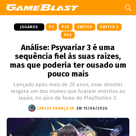
JOGAMOS
PC
PS5
SWITCH
SWITCH 2
XSX
Análise: Psyvariar 3 é uma
sequência fiel às suas raízes,
mas que poderia ter ousado um
pouco mais
Lançado após mais de 20 anos, esse shooter
resgata um dos nomes que ficaram restritos ao
Japão, no pico da fama do PlayStation 2.
CARLOS FRANÇA JR.
EM 15/06/2026