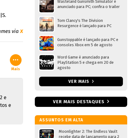
Wasteland Gunsmith Simulator é
anunciado para PC; confira o trailer
|S.
Tom Clancy's The Division
Resurgence é lançado para PC
Games via
X
Gunstoppable é lançado para PC e
consoles Xbox em 5 de agosto
Word Game é anunciado para
PlayStation 5 e chega em 20 de
agosto
Mais
VER MAIS
2 e
VER MAIS DESTAQUES
tos e
ASSUNTOS EM ALTA
Moonlighter 2: The Endless Vault
recebe data de lançamento para 2