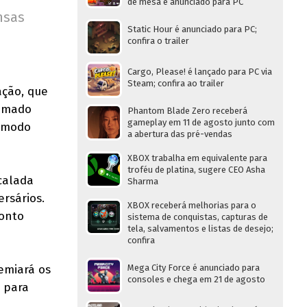
de mesa é anunciado para PC
nsas
Static Hour é anunciado para PC;
confira o trailer
Cargo, Please! é lançado para PC via
Steam; confira ao trailer
ação, que
amado
Phantom Blade Zero receberá
gameplay em 11 de agosto junto com
o modo
a abertura das pré-vendas
XBOX trabalha em equivalente para
troféu de platina, sugere CEO Asha
calada
Sharma
rsários.
XBOX receberá melhorias para o
ronto
sistema de conquistas, capturas de
tela, salvamentos e listas de desejo;
confira
emiará os
Mega City Force é anunciado para
consoles e chega em 21 de agosto
o para