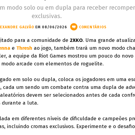
em modo solo ou em dupla para receber recompe
exclusivas.
LEXANDRE GALVÃO
EM 08/06/2026
COMENTÁRIOS
gitado para a comunidade de
2XKO
. Uma grande atualiz
enna
e
Thresh
ao jogo, também trará um novo modo ch
iler, a equipe da Riot Games mostrou um pouco do nov
e modo arcade com elementos de roguelite.
ogado em solo ou dupla, coloca os jogadores em uma es
s, cada um sendo um combate contra uma dupla de adve
 aleatórios devem ser selecionados antes de cada conf
s durante a luta.
ada em diferentes níveis de dificuldade e campeões pr
, incluindo cromas exclusivos. Experimente e o desafi