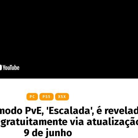
PC
PS5
XSX
odo PvE, 'Escalada', é revela
 gratuitamente via atualizaç
9 de junho