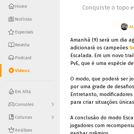
Home
Conquiste o topo 
Notícias
A
Especiais
Amanhã (9) será um dia a
Revista
adicionará os campeões
S
Escalada. Em um novo tra
Podcast
PvE, que é uma espécie d
Vídeos
O modo, que poderá ser j
por uma grade de desafio
Em Alta
Entretanto, modificadores
para criar situações única
Consoles
Colunas
A conclusão do modo Escal
jogadores com recompensas
Análises
ganhar prêmios.