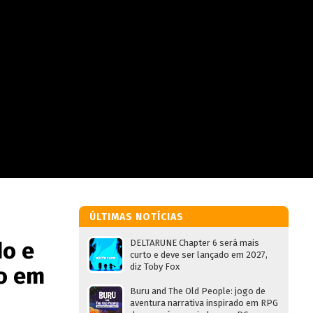
ÚLTIMAS NOTÍCIAS
do e
DELTARUNE Chapter 6 será mais
curto e deve ser lançado em 2027,
diz Toby Fox
ão em
Buru and The Old People: jogo de
aventura narrativa inspirado em RPG