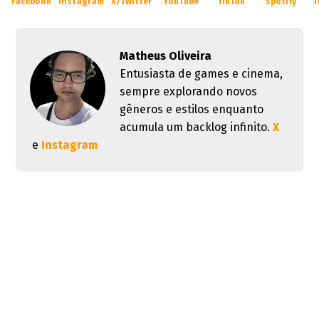
Facebook
Instagram
X/Twitter
YouTube
TikTok
Spotify
T
Matheus Oliveira
Entusiasta de games e cinema,
sempre explorando novos
gêneros e estilos enquanto
acumula um backlog infinito.
X
e
Instagram