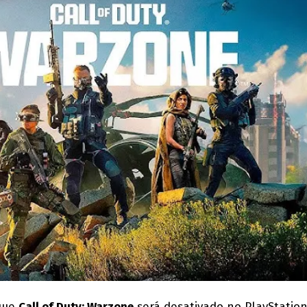
 que
Call of Duty: Warzone
será desativado no PlayStation