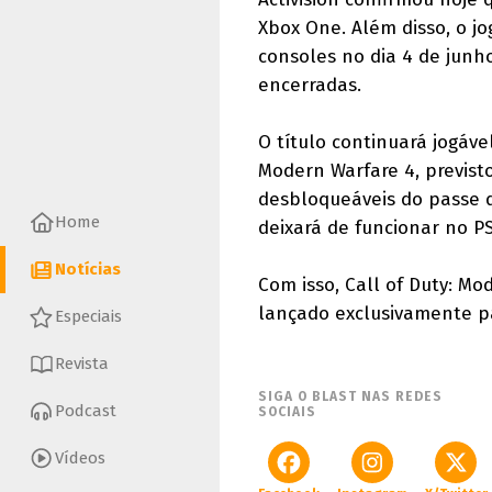
Xbox One. Além disso, o j
consoles no dia 4 de jun
encerradas.
O título continuará jogáv
Modern Warfare 4, previsto
desbloqueáveis do passe d
Home
deixará de funcionar no P
Notícias
Com isso, Call of Duty: Mo
lançado exclusivamente pa
Especiais
Revista
SIGA O BLAST NAS REDES
Podcast
SOCIAIS
Vídeos