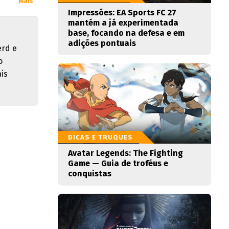
Mais
Impressões: EA Sports FC 27
mantém a já experimentada
base, focando na defesa e em
adições pontuais
erd e
o
is
DICAS E TRUQUES
Avatar Legends: The Fighting
Game — Guia de troféus e
conquistas