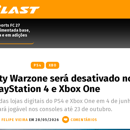
orts FC 27
rimentada base,
a e em adições
PS4
XBO
uty Warzone será desativado n
ayStation 4 e Xbox One
das lojas digitais do PS4 e Xbox One em 4 de jun
rá jogável nos consoles até 23 de outubro.
FELIPE VIEIRA
EM 28/05/2026
COMENTÁRIOS