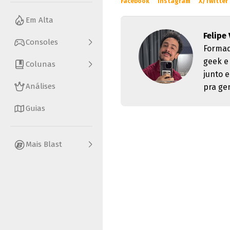
Facebook
Instagram
X/Twitter
Em Alta
Felipe 
Consoles
Formad
geek e
Colunas
junto 
Análises
pra ge
Guias
Mais Blast