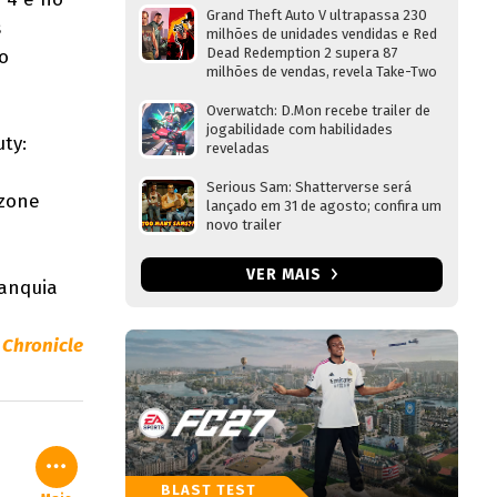
Grand Theft Auto V ultrapassa 230
s
milhões de unidades vendidas e Red
Dead Redemption 2 supera 87
o
milhões de vendas, revela Take-Two
Overwatch: D.Mon recebe trailer de
jogabilidade com habilidades
ty:
reveladas
Serious Sam: Shatterverse será
rzone
lançado em 31 de agosto; confira um
novo trailer
VER MAIS
ranquia
Chronicle
BLAST TEST