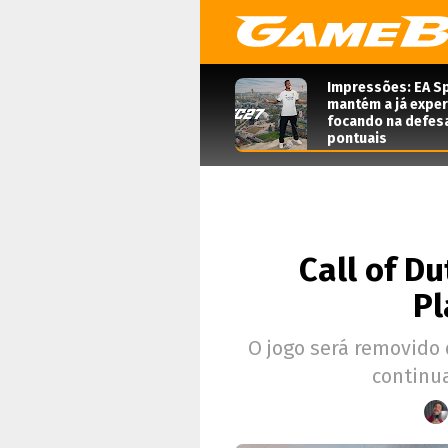
Impressões: EA Sp
mantém a já expe
focando na defes
pontuais
Call of D
Pl
O jogo será removido 
continua