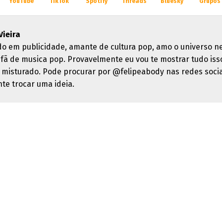
YouTube
TikTok
Spotify
Threads
Bluesky
Grupos
Vieira
o em publicidade, amante de cultura pop, amo o universo n
 fã de musica pop. Provavelmente eu vou te mostrar tudo iss
e misturado. Pode procurar por @felipeabody nas redes socia
nte trocar uma ideia.