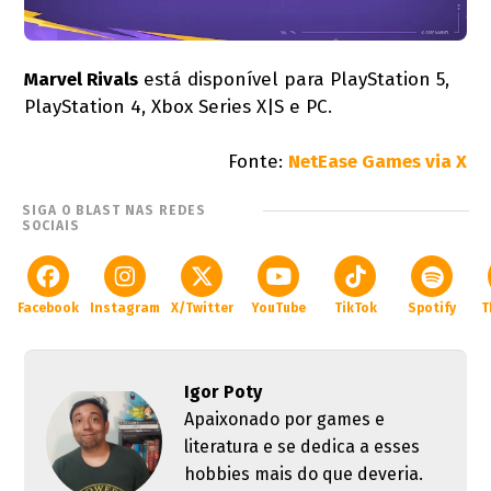
Marvel Rivals
está disponível para PlayStation 5,
PlayStation 4, Xbox Series X|S e PC.
Fonte:
NetEase Games via X
SIGA O BLAST NAS REDES
SOCIAIS
Facebook
Instagram
X/Twitter
YouTube
TikTok
Spotify
T
Igor Poty
Apaixonado por games e
literatura e se dedica a esses
hobbies mais do que deveria.