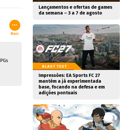
Lançamentos e ofertas de games
da semana – 3 a 7 de agosto
Mais
RPGs
BLAST TEST
Impressões: EA Sports FC 27
mantém a já experimentada
base, focando na defesa e em
adições pontuais