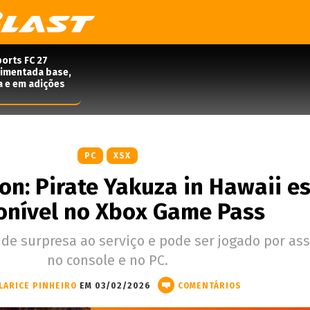
orts FC 27
rimentada base,
a e em adições
PC
XSX
on: Pirate Yakuza in Hawaii e
onível no Xbox Game Pass
de surpresa ao serviço e pode ser jogado por as
no console e no PC.
LARICE PINHEIRO
EM 03/02/2026
COMENTÁRIOS