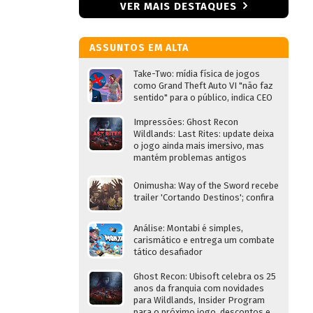
VER MAIS DESTAQUES
ASSUNTOS EM ALTA
Take-Two: mídia física de jogos
como Grand Theft Auto VI "não faz
sentido" para o público, indica CEO
Impressões: Ghost Recon
Wildlands: Last Rites: update deixa
o jogo ainda mais imersivo, mas
mantém problemas antigos
Onimusha: Way of the Sword recebe
trailer 'Cortando Destinos'; confira
Análise: Montabi é simples,
carismático e entrega um combate
tático desafiador
Ghost Recon: Ubisoft celebra os 25
anos da franquia com novidades
para Wildlands, Insider Program
para o próximo jogo, descontos e