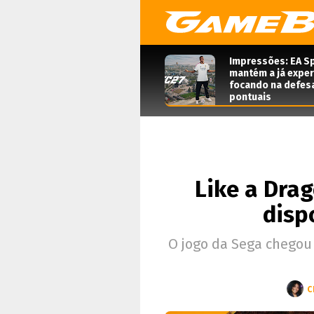
Impressões: EA Sp
mantém a já expe
focando na defes
pontuais
Like a Drag
disp
O jogo da Sega chegou 
C