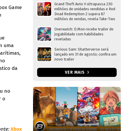
Grand Theft Auto V ultrapassa 230
Xbox Game
milhões de unidades vendidas e Red
Dead Redemption 2 supera 87
e
milhões de vendas, revela Take-Two
Overwatch: D.Mon recebe trailer de
jogabilidade com habilidades
ue
reveladas
em uma
Serious Sam: Shatterverse será
arítimas,
lançado em 31 de agosto; confira um
novo trailer
no
stico da
VER MAIS
ou no
r o
onte:
Xbox