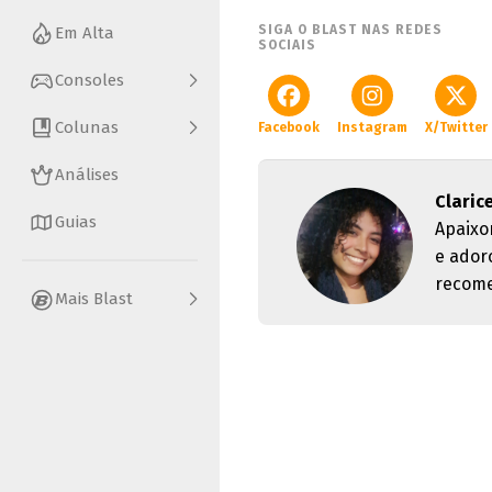
SIGA O BLAST NAS REDES
Em Alta
SOCIAIS
Consoles
Colunas
Facebook
Instagram
X/Twitter
Análises
Claric
Guias
Apaixo
e ador
recom
Mais Blast