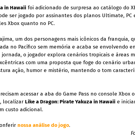
za in Hawaii
foi adicionado de surpresa ao catálogo do 
pode ser jogado por assinantes dos planos Ultimate, PC 
les Xbox quanto no PC.
jima, um dos personagens mais icônicos da franquia, q
lada no Pacífico sem memória e acaba se envolvendo 
 jornada, o jogador explora cenários tropicais e áreas m
xcêntricas com uma proposta que foge do cenário urba
istura ação, humor e mistério, mantendo o tom caracterí
 precisam acessar a aba do Game Pass no console Xbox 
, localizar
Like a Dragon: Pirate Yakuza in Hawaii
e inicia
m custo adicional.
conferir
nossa análise do jogo
.
F