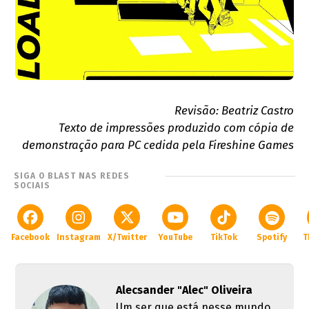
Revisão: Beatriz Castro
Texto de impressões produzido com cópia de
demonstração para PC cedida pela Fireshine Games
SIGA O BLAST NAS REDES
SOCIAIS
Facebook
Instagram
X/Twitter
YouTube
TikTok
Spotify
T
Alecsander "Alec" Oliveira
Um ser que está nesse mundo