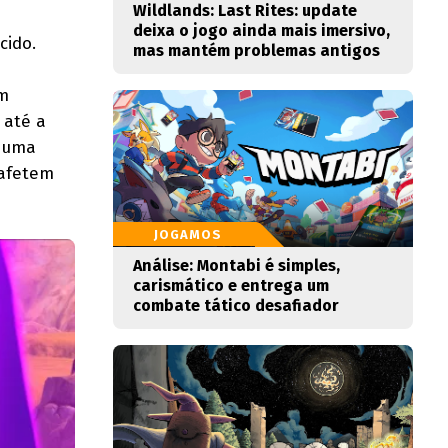
Wildlands: Last Rites: update
deixa o jogo ainda mais imersivo,
cido.
mas mantém problemas antigos
um
 até a
, uma
 afetem
JOGAMOS
Análise: Montabi é simples,
carismático e entrega um
combate tático desafiador