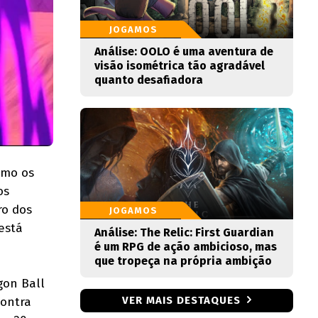
JOGAMOS
Análise: OOLO é uma aventura de
visão isométrica tão agradável
quanto desafiadora
omo os
os
ro dos
JOGAMOS
está
Análise: The Relic: First Guardian
é um RPG de ação ambicioso, mas
que tropeça na própria ambição
gon Ball
VER MAIS DESTAQUES
contra