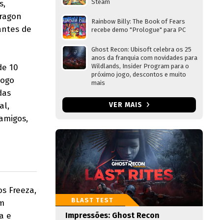
Steam
s,
Dragon
Rainbow Billy: The Book of Fears
antes de
recebe demo "Prologue" para PC
Ghost Recon: Ubisoft celebra os 25
anos da franquia com novidades para
de 10
Wildlands, Insider Program para o
próximo jogo, descontos e muito
jogo
mais
das
al,
VER MAIS
amigos,
s Freeza,
BLAST TEST
em
a e
Impressões: Ghost Recon