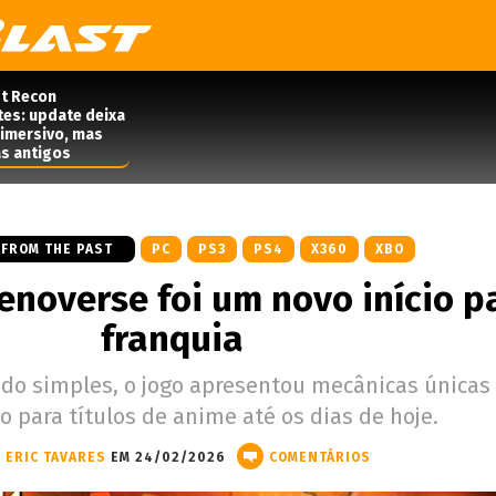
t Recon
tes: update deixa
 imersivo, mas
s antigos
 FROM THE PAST
PC
PS3
PS4
X360
XBO
enoverse foi um novo início p
franquia
 simples, o jogo apresentou mecânicas únicas
o para títulos de anime até os dias de hoje.
ERIC TAVARES
EM 24/02/2026
COMENTÁRIOS