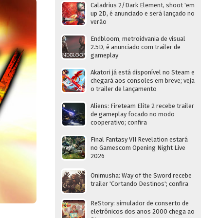
Caladrius 2/Dark Element, shoot 'em
up 2D, é anunciado e será lançado no
verão
Endbloom, metroidvania de visual
2.5D, é anunciado com trailer de
gameplay
Akatori já está disponível no Steam e
chegará aos consoles em breve; veja
o trailer de lançamento
Aliens: Fireteam Elite 2 recebe trailer
de gameplay focado no modo
cooperativo; confira
Final Fantasy VII Revelation estará
no Gamescom Opening Night Live
2026
Onimusha: Way of the Sword recebe
trailer 'Cortando Destinos'; confira
ReStory: simulador de conserto de
eletrônicos dos anos 2000 chega ao