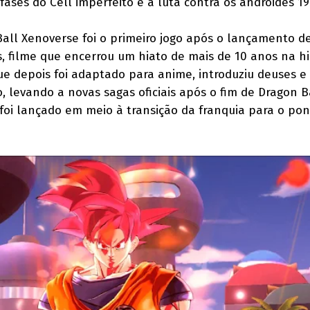
ases do Cell imperfeito e a luta contra os andróides 19
all Xenoverse foi o primeiro jogo após o lançamento d
s, filme que encerrou um hiato de mais de 10 anos na hi
 que depois foi adaptado para anime, introduziu deuses 
, levando a novas sagas oficiais após o fim de Dragon B
 foi lançado em meio à transição da franquia para o po