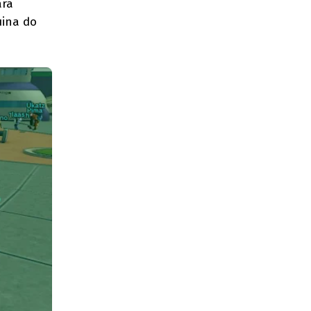
ara
uina do