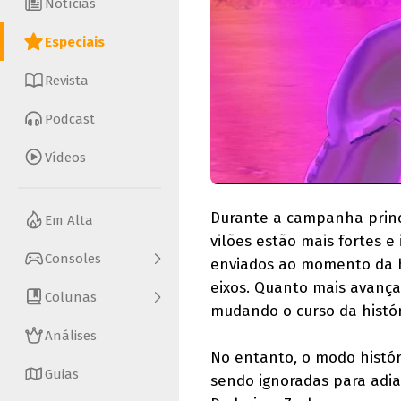
Notícias
Especiais
Revista
Podcast
Vídeos
Durante a campanha princ
Em Alta
vilões estão mais fortes 
Consoles
enviados ao momento da hi
eixos. Quanto mais avanç
Colunas
mudando o curso da histór
Análises
No entanto, o modo histór
Guias
sendo ignoradas para adia