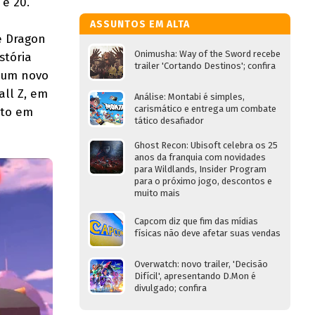
 e 20.
ASSUNTOS EM ALTA
e Dragon
Onimusha: Way of the Sword recebe
stória
trailer 'Cortando Destinos'; confira
e um novo
all Z, em
Análise: Montabi é simples,
carismático e entrega um combate
nto em
tático desafiador
Ghost Recon: Ubisoft celebra os 25
anos da franquia com novidades
para Wildlands, Insider Program
para o próximo jogo, descontos e
muito mais
Capcom diz que fim das mídias
físicas não deve afetar suas vendas
Overwatch: novo trailer, 'Decisão
Difícil', apresentando D.Mon é
divulgado; confira