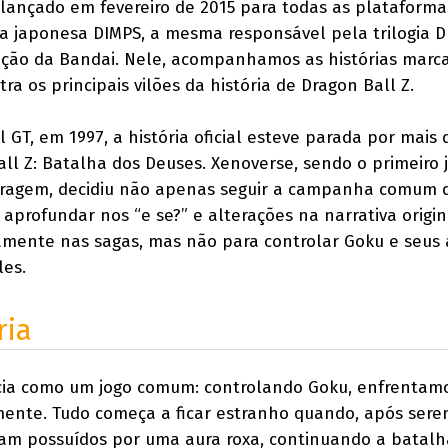
 lançado em fevereiro de 2015 para todas as plataforma
a japonesa DIMPS, a mesma responsável pela trilogia 
uição da Bandai. Nele, acompanhamos as histórias marc
ra os principais vilões da história de Dragon Ball Z.
 GT, em 1997, a história oficial esteve parada por mais 
all Z: Batalha dos Deuses. Xenoverse, sendo o primeiro 
ragem, decidiu não apenas seguir a campanha comum 
aprofundar nos “e se?” e alterações na narrativa origin
amente nas sagas, mas não para controlar Goku e seus 
les.
ria
icia como um jogo comum: controlando Goku, enfrentamo
amente. Tudo começa a ficar estranho quando, após ser
bam possuídos por uma aura roxa, continuando a batalh