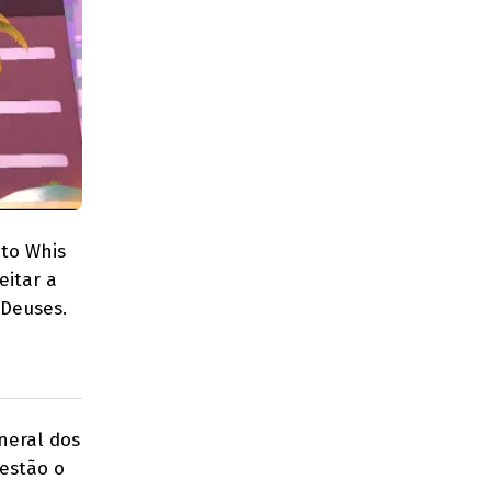
nto Whis
eitar a
 Deuses.
neral dos
 estão o