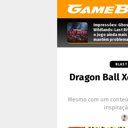
Impressões: Ghos
Wildlands: Last Ri
o jogo ainda mais
mantém problema
BLAST
Dragon Ball X
Mesmo com um conteúdo
inspiraçã