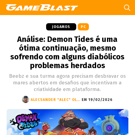
JOGAMOS
PC
Análise: Demon Tides é uma
ótima continuação, mesmo
sofrendo com alguns diabólicos
problemas herdados
Beebz e sua turma agora precisam desbravar os
mares abertos em desafios que incentivam a
criatividade em plataforma.
ALECSANDER "ALEC" OLIVEIRA
EM 19/02/2026