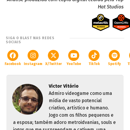
Hat Studios
SIGA O BLAST NAS REDES
SOCIAIS
Facebook
Instagram
X/Twitter
YouTube
TikTok
Spotify
T
Victor Vitório
Admiro videogame como uma
mídia de vasto potencial
criativo, artístico e humano.
Jogo com os filhos pequenos e
a esposa; também adoro metroidvanias, souls e
jogos que me surpreendam e cativem, uma