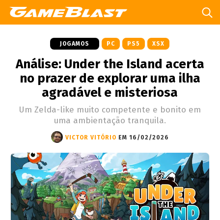
JOGAMOS
PC
PS5
XSX
Análise: Under the Island acerta
no prazer de explorar uma ilha
agradável e misteriosa
Um Zelda-like muito competente e bonito em
uma ambientação tranquila.
VICTOR VITÓRIO
EM 16/02/2026