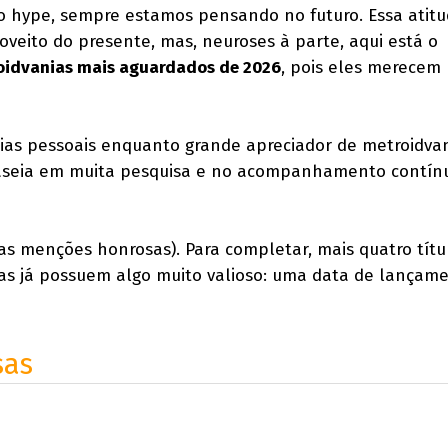
o hype, sempre estamos pensando no futuro. Essa atitu
veito do presente, mas, neuroses à parte, aqui está o
oidvanias mais aguardados de 2026
, pois eles merecem
as pessoais enquanto grande apreciador de metroidvan
aseia em muita pesquisa e no acompanhamento contín
uas menções honrosas). Para completar, mais quatro títu
 mas já possuem algo muito valioso: uma data de lançam
sas