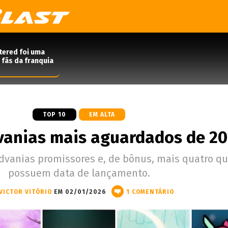
tered foi uma
 fãs da franquia
TOP 10
EM ALTA
vanias mais aguardados de 2
dvanias promissores e, de bônus, mais quatro qu
possuem data de lançamento.
VICTOR VITÓRIO
EM 02/01/2026
1 COMENTÁRIO