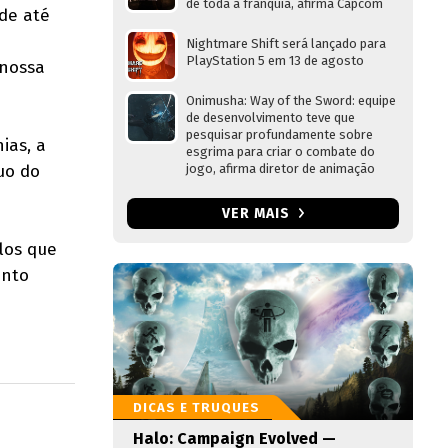
de toda a franquia, afirma Capcom
de até
Nightmare Shift será lançado para
PlayStation 5 em 13 de agosto
 nossa
Onimusha: Way of the Sword: equipe
de desenvolvimento teve que
pesquisar profundamente sobre
ias, a
esgrima para criar o combate do
uo do
jogo, afirma diretor de animação
VER MAIS
los que
ento
DICAS E TRUQUES
Halo: Campaign Evolved —