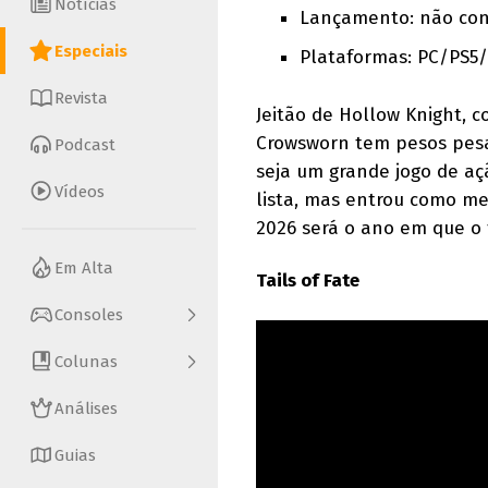
Notícias
Lançamento: não co
Especiais
Plataformas: PC/PS5
Revista
Jeitão de Hollow Knight, 
Crowsworn tem pesos pesa
Podcast
seja um grande jogo de aç
Vídeos
lista, mas entrou como m
2026 será o ano em que o
Em Alta
Tails of Fate
Consoles
Colunas
Análises
Guias