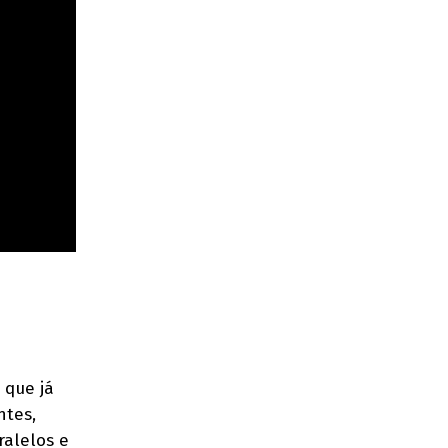
 que já
ntes,
ralelos e