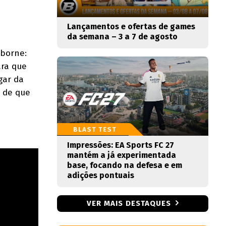
Lançamentos e ofertas de games
da semana – 3 a 7 de agosto
dborne:
ara que
gar da
 de que
BLAST TEST
Impressões: EA Sports FC 27
mantém a já experimentada
base, focando na defesa e em
adições pontuais
VER MAIS DESTAQUES