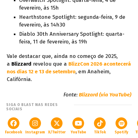
Overwatch Spotlight: quarta-feira, 4 de
fevereiro, às 15h
Hearthstone Spotlight: segunda-feira, 9 de
fevereiro, às 14h30
Diablo 30th Anniversary Spotlight: quarta-
feira, 11 de fevereiro, às 19h
Vale destacar que, ainda no começo de 2025,
a
Blizzard
revelou que a
BlizzCon 2026 acontecerá
nos dias 12 e 13 de setembro
, em Anaheim,
Califórnia.
Fonte:
Blizzard (via YouTube)
SIGA O BLAST NAS REDES
SOCIAIS
Facebook
Instagram
X/Twitter
YouTube
TikTok
Spotify
T