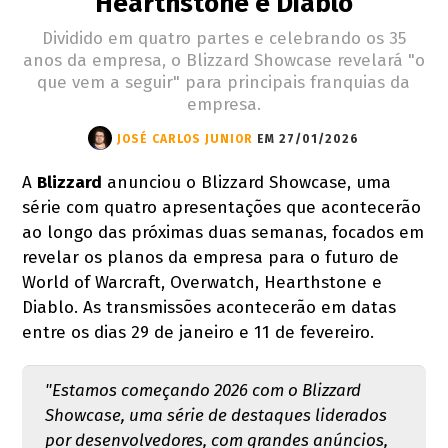
Hearthstone e Diablo
Dividido em quatro partes e celebrando os 35
anos da empresa, o Blizzard Showcase revelará "o
que vem a seguir" para principais franquias da
empresa.
JOSÉ CARLOS JUNIOR
EM 27/01/2026
A
Blizzard
anunciou o Blizzard Showcase, uma
série com quatro apresentações que acontecerão
ao longo das próximas duas semanas, focados em
revelar os planos da empresa para o futuro de
World of Warcraft, Overwatch, Hearthstone e
Diablo. As transmissões acontecerão em datas
entre os dias 29 de janeiro e 11 de fevereiro.
"Estamos começando 2026 com o Blizzard
Showcase, uma série de destaques liderados
por desenvolvedores, com grandes anúncios,