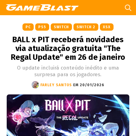
PC
PS5
SWITCH
SWITCH 2
XSX
BALL x PIT receberá novidades
via atualização gratuita "The
Regal Update" em 26 de janeiro
O update incluirá conteúdo inédito e uma
surpresa para os jogadores.
FARLEY SANTOS
EM 20/01/2026