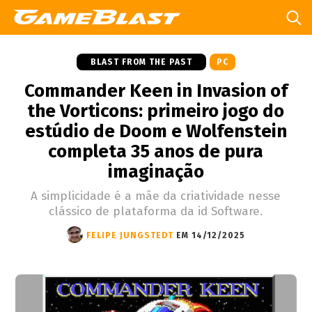
BLAST FROM THE PAST
PC
Commander Keen in Invasion of
the Vorticons: primeiro jogo do
estúdio de Doom e Wolfenstein
completa 35 anos de pura
imaginação
A simplicidade é a mãe da criatividade nesse
clássico de plataforma da id Software.
FELIPE JUNGSTEDT
EM 14/12/2025