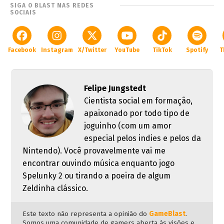
SIGA O BLAST NAS REDES
SOCIAIS
Facebook
Instagram
X/Twitter
YouTube
TikTok
Spotify
T
Felipe Jungstedt
Cientista social em formação,
apaixonado por todo tipo de
joguinho (com um amor
especial pelos indies e pelos da
Nintendo). Você provavelmente vai me
encontrar ouvindo música enquanto jogo
Spelunky 2 ou tirando a poeira de algum
Zeldinha clássico.
Este texto não representa a opinião do
GameBlast
.
Somos uma comunidade de gamers aberta às visões e