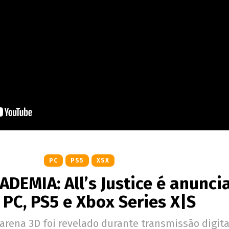
PC
PS5
XSX
DEMIA: All’s Justice é anunci
 PC, PS5 e Xbox Series X|S
arena 3D foi revelado durante transmissão digita