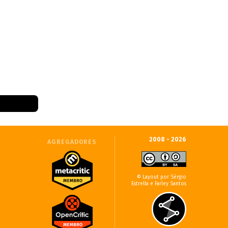
2008 - 2026
AGREGADORES
© Layout por Sérgio
Estrella e Farley Santos