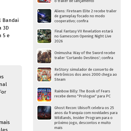
o trailer de lançamento
Aliens: Fireteam Elite 2 recebe trailer
de gameplay focado no modo
l Bandai
cooperativo; confira
a 3D
Final Fantasy VII Revelation estará
n 5 e
no Gamescom Opening Night Live
2026
Onimusha: Way of the Sword recebe
trailer 'Cortando Destinos'; confira
ReStory: simulador de conserto de
eletrônicos dos anos 2000 chega ao
os
Steam
nal
For
Rainbow Billy: The Book of Fears
recebe demo "Prologue" para PC
Ghost Recon: Ubisoft celebra os 25
anos da franquia com novidades para
Wildlands, Insider Program para o
mais
próximo jogo, descontos e muito
mais
eles