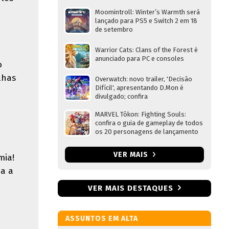
Moomintroll: Winter’s Warmth será
lançado para PS5 e Switch 2 em 18
de setembro
Warrior Cats: Clans of the Forest é
anunciado para PC e consoles
o
lhas
Overwatch: novo trailer, 'Decisão
Difícil', apresentando D.Mon é
divulgado; confira
MARVEL Tōkon: Fighting Souls:
confira o guia de gameplay de todos
os 20 personagens de lançamento
VER MAIS
mia!
da a
VER MAIS DESTAQUES
ASSUNTOS EM ALTA