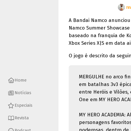
IV
A Bandai Namco anuncio
Namco Summer Showcase 20
baseado na franquia de Ko
Xbox Series X|S em data a
O jogo é descrito da segu
MERGULHE no arco fina
Home
em batalhas 3v3 épic
entre Heróis e Vilões, 
Notícias
One em MY HERO ACADEM
Especiais
MY HERO ACADEMIA: All
Revista
personagens favorito
poderosas, dentro de
Podcast