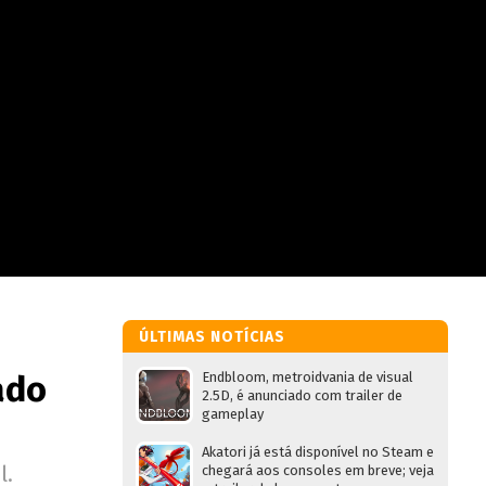
ÚLTIMAS NOTÍCIAS
ado
Endbloom, metroidvania de visual
2.5D, é anunciado com trailer de
gameplay
Akatori já está disponível no Steam e
l.
chegará aos consoles em breve; veja