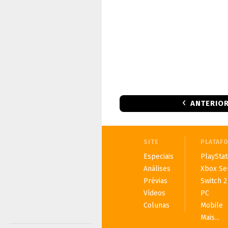
ANTERIO
SITE
PLATAF
Especiais
PlayStat
Análises
Xbox Se
Prévias
Switch 2
Vídeos
PC
Colunas
Mobile
Mais...