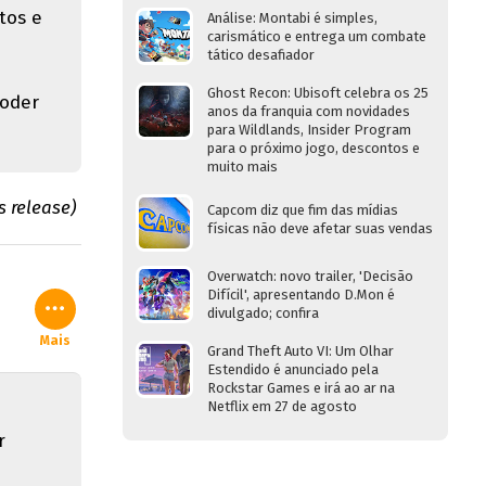
tos e
Análise: Montabi é simples,
carismático e entrega um combate
tático desafiador
Ghost Recon: Ubisoft celebra os 25
poder
anos da franquia com novidades
para Wildlands, Insider Program
para o próximo jogo, descontos e
muito mais
 release)
Capcom diz que fim das mídias
físicas não deve afetar suas vendas
Overwatch: novo trailer, 'Decisão
Difícil', apresentando D.Mon é
divulgado; confira
Mais
Grand Theft Auto VI: Um Olhar
Estendido é anunciado pela
Rockstar Games e irá ao ar na
Netflix em 27 de agosto
r