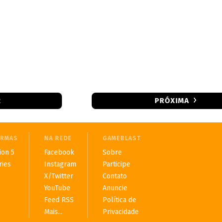
R
PRÓXIMA
ORMAS
NA REDE
GAMEBLAST
ion 5
Facebook
Sobre
ries
Instagram
Participe
X/Twitter
Contato
YouTube
Anuncie
Feed RSS
Política de
Mais...
Privacidade