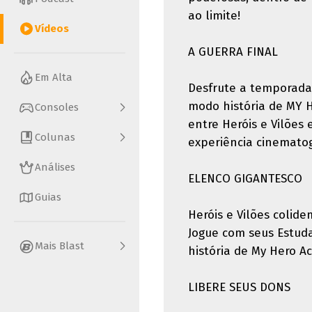
ao limite!
Vídeos
A GUERRA FINAL
Em Alta
Desfrute a temporada
modo história de MY H
Consoles
entre Heróis e Vilões
Colunas
experiência cinematog
Análises
ELENCO GIGANTESCO
Guias
Heróis e Vilões coli
Jogue com seus Estudan
Mais Blast
história de My Hero A
LIBERE SEUS DONS