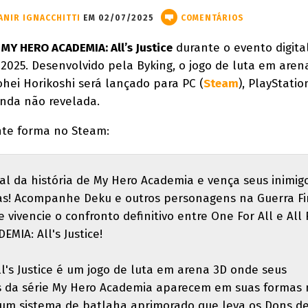
ANIR IGNACCHITTI
EM 02/07/2025
COMENTÁRIOS
u
MY HERO ACADEMIA: All’s Justice
durante o evento digita
25. Desenvolvido pela Byking, o jogo de luta em aren
hei Horikoshi será lançado para PC (
Steam
), PlayStatio
inda não revelada.
inte forma no Steam:
l da história de My Hero Academia e vença seus inimig
as! Acompanhe Deku e outros personagens na Guerra Fi
e vivencie o confronto definitivo entre One For All e All 
IA: All's Justice!
's Justice é um jogo de luta em arena 3D onde seus
s da série My Hero Academia aparecem em suas formas 
 um sistema de batlaha aprimorado que leva os Dons d