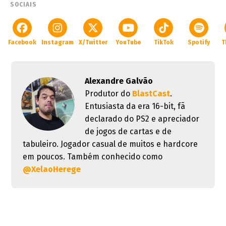
SOCIAIS
Facebook
Instagram
X/Twitter
YouTube
TikTok
Spotify
T
Alexandre Galvão
Produtor do
BlastCast
.
Entusiasta da era 16-bit, fã
declarado do PS2 e apreciador
de jogos de cartas e de
tabuleiro. Jogador casual de muitos e hardcore
em poucos. Também conhecido como
@XelaoHerege