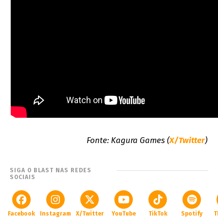
Fonte: Kagura Games (
X/Twitter
)
SIGA O BLAST NAS REDES
SOCIAIS
Facebook
Instagram
X/Twitter
YouTube
TikTok
Spotify
T