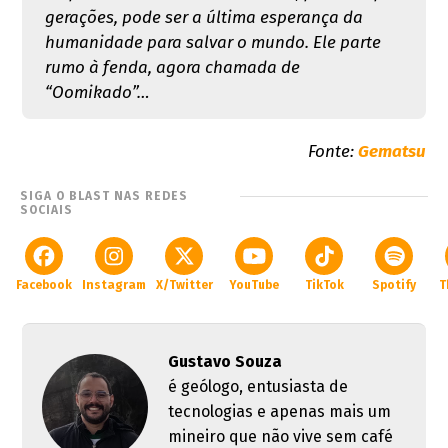
gerações, pode ser a última esperança da
humanidade para salvar o mundo. Ele parte
rumo à fenda, agora chamada de
“Oomikado”…
Fonte:
Gematsu
SIGA O BLAST NAS REDES
SOCIAIS
Facebook
Instagram
X/Twitter
YouTube
TikTok
Spotify
T
Gustavo Souza
é geólogo, entusiasta de
tecnologias e apenas mais um
mineiro que não vive sem café