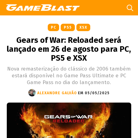
PC
PS5
XSX
Gears of War: Reloaded será
lançado em 26 de agosto para PC,
PS5 e XSX
Nova remasterização do clássico de 2006 também
estará disponível no Game Pass Ultimate e PC
Game Pass no dia do lançamento.
ALEXANDRE GALVÃO
EM 05/05/2025