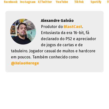
Facebook
Instagram
X/Twitter
YouTube
TikTok
Spotify
T
Alexandre Galvão
Produtor do
BlastCast
.
Entusiasta da era 16-bit, fã
declarado do PS2 e apreciador
de jogos de cartas e de
tabuleiro. Jogador casual de muitos e hardcore
em poucos. Também conhecido como
@XelaoHerege