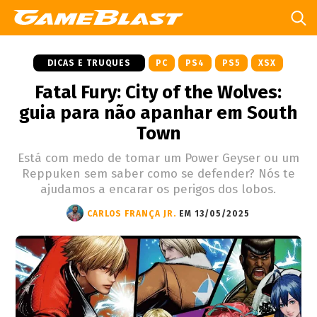
DICAS E TRUQUES
PC
PS4
PS5
XSX
Fatal Fury: City of the Wolves:
guia para não apanhar em South
Town
Está com medo de tomar um Power Geyser ou um
Reppuken sem saber como se defender? Nós te
ajudamos a encarar os perigos dos lobos.
CARLOS FRANÇA JR.
EM 13/05/2025