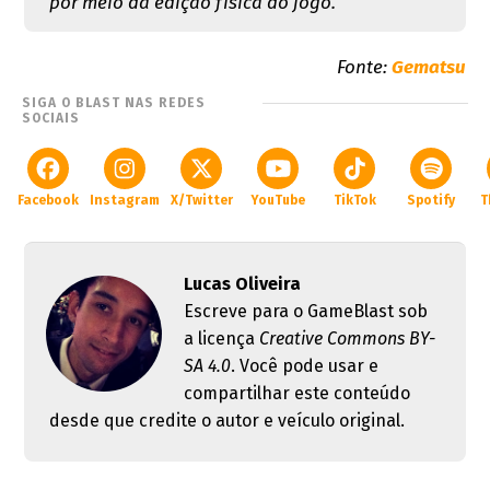
por meio da edição física do jogo.
Fonte:
Gematsu
SIGA O BLAST NAS REDES
SOCIAIS
Facebook
Instagram
X/Twitter
YouTube
TikTok
Spotify
T
Lucas Oliveira
Escreve para o GameBlast sob
a licença
Creative Commons BY-
SA 4.0
. Você pode usar e
compartilhar este conteúdo
desde que credite o autor e veículo original.