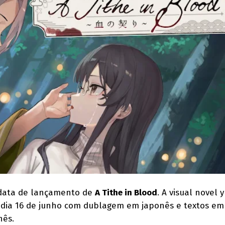
 data de lançamento de
A Tithe in Blood
. A visual novel y
 dia 16 de junho com dublagem em japonês e textos em 
nês.