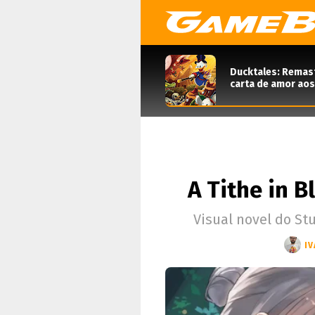
Ducktales: Remas
carta de amor aos
A Tithe in 
Visual novel do S
IV