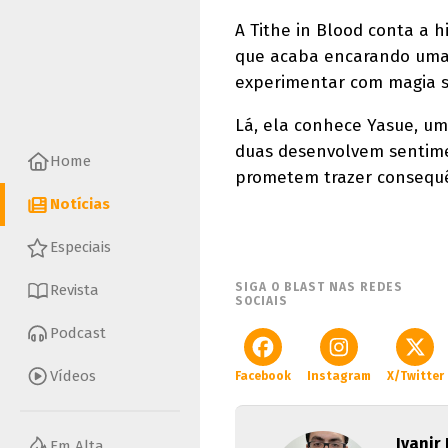
A Tithe in Blood conta a 
que acaba encarando uma g
experimentar com magia sa
Lá, ela conhece Yasue, u
duas desenvolvem sentime
Home
prometem trazer consequên
Notícias
Especiais
SIGA O BLAST NAS REDES
Revista
SOCIAIS
Podcast
Vídeos
Facebook
Instagram
X/Twitter
Ivanir
Em Alta