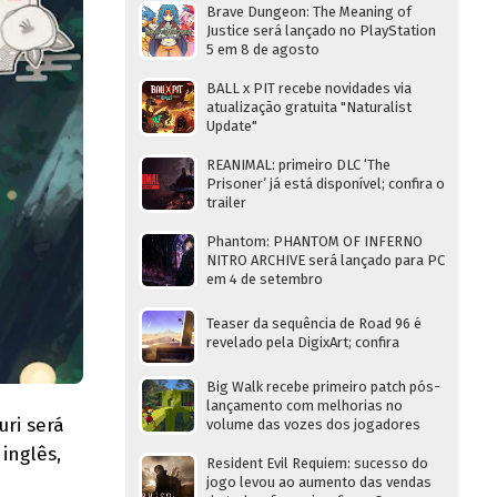
Brave Dungeon: The Meaning of
Justice será lançado no PlayStation
5 em 8 de agosto
BALL x PIT recebe novidades via
atualização gratuita "Naturalist
Update"
REANIMAL: primeiro DLC ‘The
Prisoner’ já está disponível; confira o
trailer
Phantom: PHANTOM OF INFERNO
NITRO ARCHIVE será lançado para PC
em 4 de setembro
Teaser da sequência de Road 96 é
revelado pela DigixArt; confira
Big Walk recebe primeiro patch pós-
lançamento com melhorias no
uri será
volume das vozes dos jogadores
inglês,
Resident Evil Requiem: sucesso do
jogo levou ao aumento das vendas