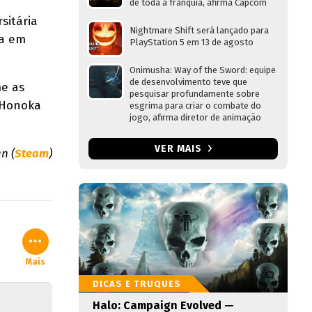
de toda a franquia, afirma Capcom
sitária
Nightmare Shift será lançado para
da em
PlayStation 5 em 13 de agosto
Onimusha: Way of the Sword: equipe
de desenvolvimento teve que
me as
pesquisar profundamente sobre
 Honoka
esgrima para criar o combate do
jogo, afirma diretor de animação
VER MAIS
n (
Steam
)
Mais
DICAS E TRUQUES
Halo: Campaign Evolved —