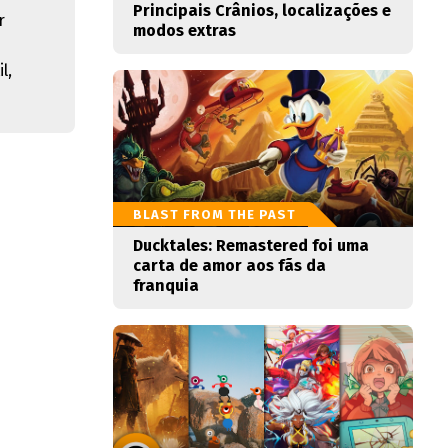
Principais Crânios, localizações e
r
modos extras
l,
BLAST FROM THE PAST
Ducktales: Remastered foi uma
carta de amor aos fãs da
franquia