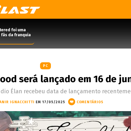
tered foi uma
 fãs da franquia
PC
Blood será lançado em 16 de ju
tudio Élan recebeu data de lançamento recenteme
ANIR IGNACCHITTI
EM 17/05/2025
COMENTÁRIOS