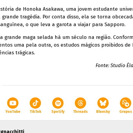
história de Honoka Asakawa, uma jovem estudante univer
rande tragédia. Por conta disso, ela se torna obceca
nguínea, o que leva a garota a viajar para Sapporo.
ma grande maga selada há um século na região. Confor
ntos uma pela outra, os estudos mágicos proibidos de
cias trágicas.
Fonte: Studio Éla
YouTube
TikTok
Spotify
Threads
Bluesky
Grupos
 Ignacchitti