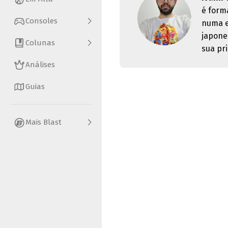
é form
Consoles
numa e
japone
Colunas
sua pri
Análises
Guias
Mais Blast