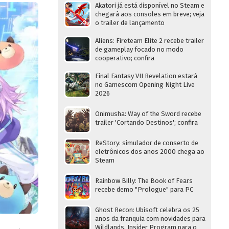
Akatori já está disponível no Steam e
chegará aos consoles em breve; veja
o trailer de lançamento
Aliens: Fireteam Elite 2 recebe trailer
de gameplay focado no modo
cooperativo; confira
Final Fantasy VII Revelation estará
no Gamescom Opening Night Live
2026
Onimusha: Way of the Sword recebe
trailer 'Cortando Destinos'; confira
ReStory: simulador de conserto de
eletrônicos dos anos 2000 chega ao
Steam
Rainbow Billy: The Book of Fears
recebe demo "Prologue" para PC
Ghost Recon: Ubisoft celebra os 25
anos da franquia com novidades para
Wildlands, Insider Program para o