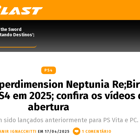
 the Sword
rtando Destinos';
PS4
yperdimension Neptunia Re;Bir
S4 em 2025; confira os vídeos 
abertura
 sido lançados anteriormente para PS Vita e PC.
ANIR IGNACCHITTI
EM 17/04/2025
1 COMENTÁRIO