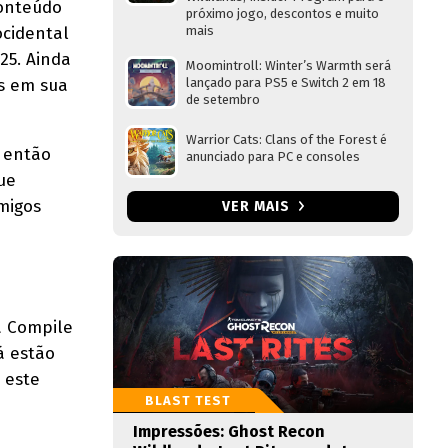
conteúdo
próximo jogo, descontos e muito
ocidental
mais
25. Ainda
Moomintroll: Winter’s Warmth será
os em sua
lançado para PS5 e Switch 2 em 18
de setembro
Warrior Cats: Clans of the Forest é
 então
anunciado para PC e consoles
ue
migos
VER MAIS
a Compile
á estão
 este
BLAST TEST
Impressões: Ghost Recon