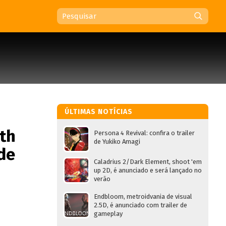
ÚLTIMAS NOTÍCIAS
th
Persona 4 Revival: confira o trailer
de Yukiko Amagi
de
Caladrius 2/Dark Element, shoot 'em
up 2D, é anunciado e será lançado no
verão
Endbloom, metroidvania de visual
2.5D, é anunciado com trailer de
gameplay