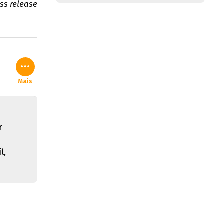
ess release
Mais
r
l,