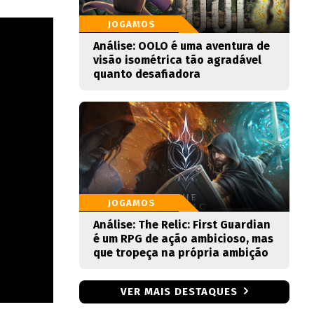
JOGAMOS
Análise: OOLO é uma aventura de
visão isométrica tão agradável
quanto desafiadora
JOGAMOS
Análise: The Relic: First Guardian
é um RPG de ação ambicioso, mas
que tropeça na própria ambição
VER MAIS DESTAQUES