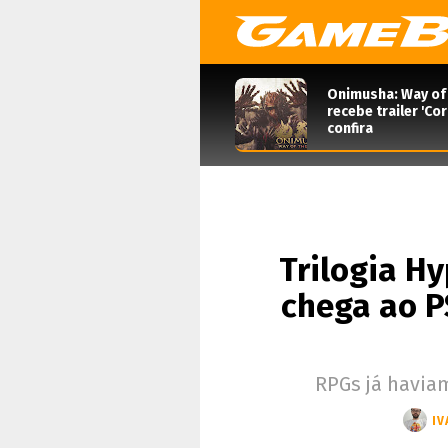
Onimusha: Way of
recebe trailer 'Co
confira
Trilogia H
chega ao P
RPGs já haviam
IV