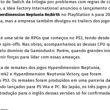
o de Switch da trilogia por problemas com regras de 
, a Idea Factory International anunciou o lançamento 
erdimension Neptunia Re;Birth
no PlayStation 4 para 20
a, mas a empresa também divulgou os trailers dos jog
é uma série de RPGs que começou no PS3, tendo desde
e spin-offs. Nas obras, acompanhamos as deusas CPU q
elo domínio da Gamindustri. Porém, quando grandes ini
nir forças para lidar com essas ameaças.
sta de remakes dos jogos Hyperdimension Neptunia,
mk2 e Hyperdimension Neptunia Victory, que foram
o PS3. Os remakes foram produzidos em uma parceria d
ndo lançados para PS Vita e PC. No Japão, os três jogos j
tradução para o inglês dessas versões só foi confirmada