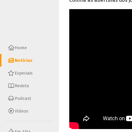
Confira as aberturas dos j
Home
Notícias
Especiais
Revista
Podcast
Vídeos
Em Alta