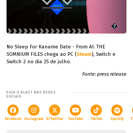
No Sleep For Kaname Date - From AI: THE
SOMNIUM FILES chega ao PC (
Steam
), Switch e
Switch 2 no dia 25 de julho.
Fonte: press release
SIGA O BLAST NAS REDES
SOCIAIS
Facebook
Instagram
X/Twitter
YouTube
TikTok
Spotify
T