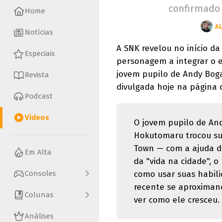
confirmado 
Home
A
Notícias
A SNK revelou no início da
Especiais
personagem a integrar o e
jovem pupilo de Andy Bogar
Revista
divulgada hoje na página o
Podcast
Vídeos
O jovem pupilo de And
Hokutomaru trocou su
Town — com a ajuda de 
Em Alta
da "vida na cidade", 
como usar suas habili
Consoles
recente se aproximan
Colunas
ver como ele cresceu.
Análises