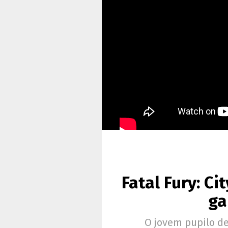
Fatal Fury: Ci
ga
O jovem pupilo d