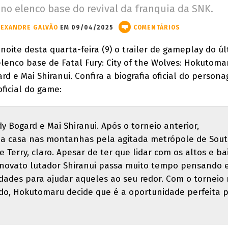
no elenco base do revival da franquia da SNK.
LEXANDRE GALVÃO
EM 09/04/2025
COMENTÁRIOS
 noite desta quarta-feira (9) o trailer de gameplay do ú
lenco base de Fatal Fury: City of the Wolves: Hokutomar
d e Mai Shiranui. Confira a biografia oficial do person
ficial do game:
y Bogard e Mai Shiranui. Após o torneio anterior,
a casa nas montanhas pela agitada metrópole de Sou
Terry, claro. Apesar de ter que lidar com os altos e ba
o novato lutador Shiranui passa muito tempo pensando
dades para ajudar aqueles ao seu redor. Com o torneio
do, Hokutomaru decide que é a oportunidade perfeita 