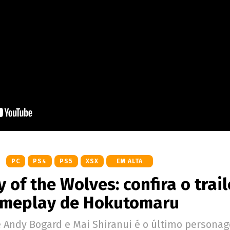
PC
PS4
PS5
XSX
EM ALTA
ty of the Wolves: confira o trai
meplay de Hokutomaru
e Andy Bogard e Mai Shiranui é o último persona