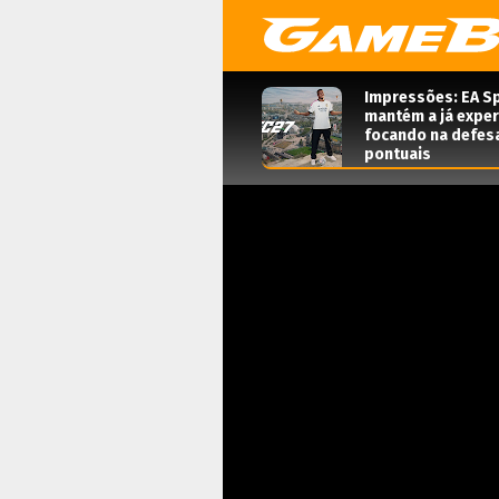
Impressões: EA Sp
mantém a já expe
focando na defes
pontuais