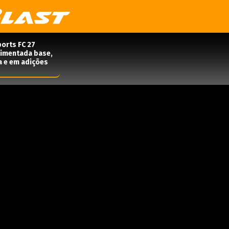
orts FC 27
rimentada base,
a e em adições