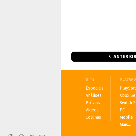
ANTERIO
SITE
PLATAF
Especiais
PlayStat
Análises
Xbox Se
Prévias
Switch 2
Vídeos
PC
Colunas
Mobile
Mais...