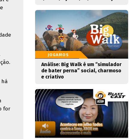
de
idade
á
JOGAMOS
ção.
Análise: Big Walk é um “simulador
de bater perna” social, charmoso
e criativo
 há
m
 for