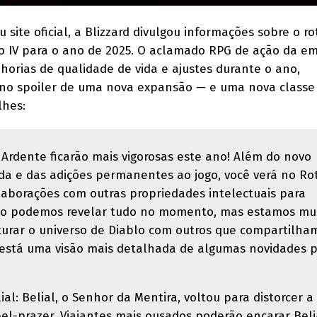
 site oficial, a Blizzard divulgou informações sobre o ro
o IV para o ano de 2025. O aclamado RPG de ação da e
orias de qualidade de vida e ajustes durante o ano,
 spoiler de uma nova expansão — e uma nova classe 
lhes:
Ardente ficarão mais vigorosas este ano! Além do novo
a e das adições permanentes ao jogo, você verá no Rot
aborações com outras propriedades intelectuais para
Não podemos revelar tudo no momento, mas estamos mu
urar o universo de Diablo com outros que compartilha
 está uma visão mais detalhada de algumas novidades 
al: Belial, o Senhor da Mentira, voltou para distorcer a
bel-prazer. Viajantes mais ousados poderão encarar Beli