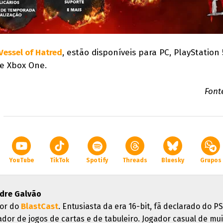
Vessel of Hatred
, estão disponíveis para PC, PlayStation 
 e Xbox One.
Font
YouTube
TikTok
Spotify
Threads
Bluesky
Grupos
dre Galvão
or do
BlastCast
. Entusiasta da era 16-bit, fã declarado do PS
ador de jogos de cartas e de tabuleiro. Jogador casual de mui