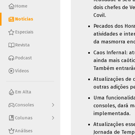
Home
dois chefes de V
Covil.
Notícias
Pecados dos Hor
Especiais
atividades e int
da masmorra enq
Revista
Caos Infernal: at
Podcast
ainda mais caóti
Também entrarão
Vídeos
Atualizações de 
outras adições p
Em Alta
Uma funcionalid
Consoles
consoles, dará m
implementada.
Colunas
Atualizações ess
Análises
Jornada de Temp