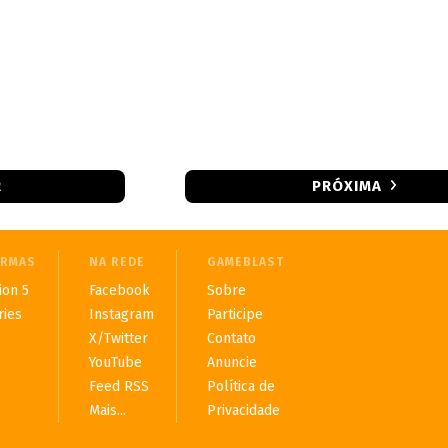
R
PRÓXIMA
ORMAS
NA REDE
GAMEBLAST
ion 5
Facebook
Sobre
ries
Instagram
Participe
X/Twitter
Contato
YouTube
Anuncie
Feed RSS
Política de
Mais...
Privacidade