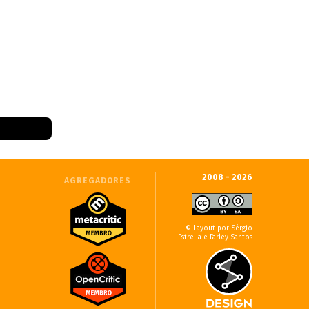
2008 - 2026
AGREGADORES
© Layout por Sérgio
Estrella e Farley Santos