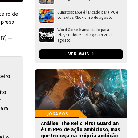
Gunstoppable é lançado para PC e
teiro de
consoles Xbox em 5 de agosto
mpresa
Word Game é anunciado para
PlayStation 5 e chega em 20 de
(?) —
agosto
VER MAIS
eiro
ito
m
para
JOGAMOS
Análise: The Relic: First Guardian
é um RPG de ação ambicioso, mas
que tropeça na própria ambição
al e