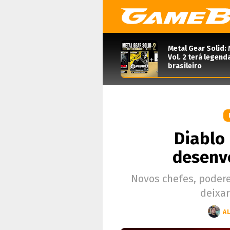
Metal Gear Solid: 
Vol. 2 terá legen
brasileiro
Diablo 
desenv
Novos chefes, podere
deixar
A