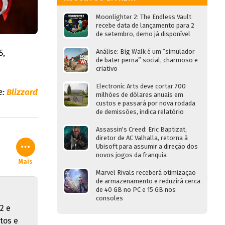
Moonlighter 2: The Endless Vault
recebe data de lançamento para 2
de setembro, demo já disponível
5,
Análise: Big Walk é um “simulador
de bater perna” social, charmoso e
criativo
Electronic Arts deve cortar 700
e:
Blizzard
milhões de dólares anuais em
custos e passará por nova rodada
de demissões, indica relatório
Assassin's Creed: Eric Baptizat,
diretor de AC Valhalla, retorna à
Ubisoft para assumir a direção dos
novos jogos da franquia
Mais
Marvel Rivals receberá otimização
de armazenamento e reduzirá cerca
de 40 GB no PC e 15 GB nos
consoles
2 e
tos e