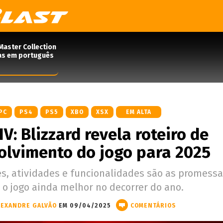
Master Collection
das em português
PC
PS4
PS5
XBO
XSX
EM ALTA
IV: Blizzard revela roteiro de
olvimento do jogo para 2025
s, atividades e funcionalidades são as promessa
 o jogo ainda melhor no decorrer do ano.
LEXANDRE GALVÃO
EM 09/04/2025
COMENTÁRIOS